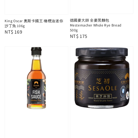
德國麥大師 全麥黑麵包
King Oscar 奧斯卡國王 橄欖油迷你
Mestemacher Whole Rye Bread
沙丁魚 106g
500g
Regular
NT$ 169
Regular
NT$ 175
price
price