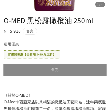
1
/4
O-MED 黑松露橄欖油 250ml
Regular
NT$ 910
售完
price
適用優惠
官網開幕慶【全館滿 $499 九五折】
售完
《關於O-MED》
O-Med卡西亞家族以其精湛的橄欖油工藝聞名，連年榮獲世
界最佳橄欖油莊園前二十名，並屢次獲得橄欖油獎項。家族