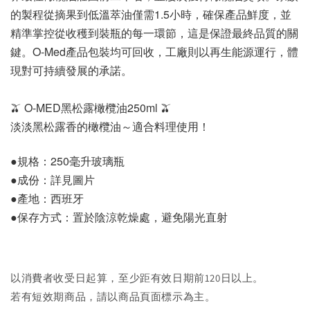
的製程從摘果到低溫萃油僅需1.5小時，確保產品鮮度，並
精準掌控從收穫到裝瓶的每一環節，這是保證最終品質的關
鍵。O-Med產品包裝均可回收，工廠則以再生能源運行，體
現對可持續發展的承諾。
🫒 O-MED黑松露橄欖油250ml 🫒
淡淡
黑
松露香的橄欖油～適合料理使用！
●規格：250毫升玻璃瓶
●成份：詳見圖片
●產地：西班牙
●保存方式：置於陰涼乾燥處，避免陽光直射
以消費者收受日起算，至少距有效日期前120日以上。
若有短效期商品，請以商品頁面標示為主。