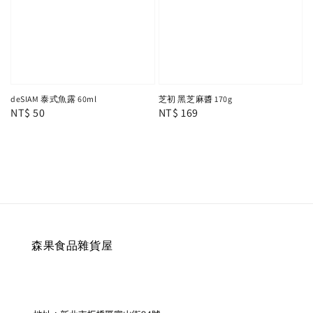
芝初 黑芝麻醬 170g
deSIAM 泰式魚露 60ml
Regular
NT$ 169
Regular
NT$ 50
price
price
森果食品雜貨屋