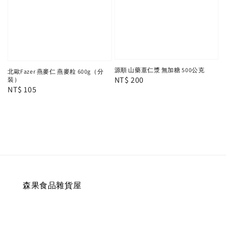
源順 山藥薏仁漿 無加糖 500公克
北歐Fazer 燕麥仁 燕麥粒 600g（分
Regular
NT$ 200
裝）
Regular
NT$ 105
price
price
森果食品雜貨屋