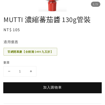
1
/5
MUTTI 濃縮蕃茄醬 130g管裝
Regular
NT$ 105
price
適用優惠
官網開幕慶【全館滿 $499 九五折】
數量
加入購物車