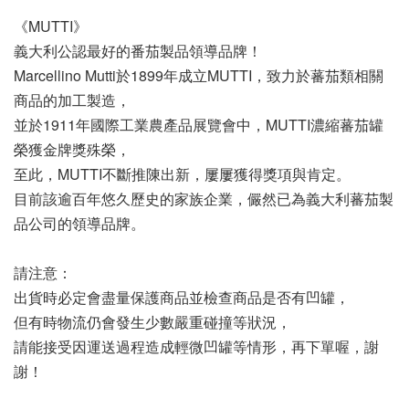
《MUTTI》
義大利公認最好的番茄製品領導品牌！
Marcellino Mutti於1899年成立MUTTI，致力於蕃茄類相關
商品的加工製造，
並於1911年國際工業農產品展覽會中，MUTTI濃縮蕃茄罐
榮獲金牌獎殊榮，
至此，MUTTI不斷推陳出新，屢屢獲得獎項與肯定。
目前該逾百年悠久歷史的家族企業，儼然已為義大利蕃茄製
品公司的領導品牌。
請注意：
出貨時必定會盡量保護商品並檢查商品是否有凹罐，
但有時物流仍會發生少數嚴重碰撞等狀況，
請能接受因運送過程造成輕微凹罐等情形，再下單喔，謝
謝！