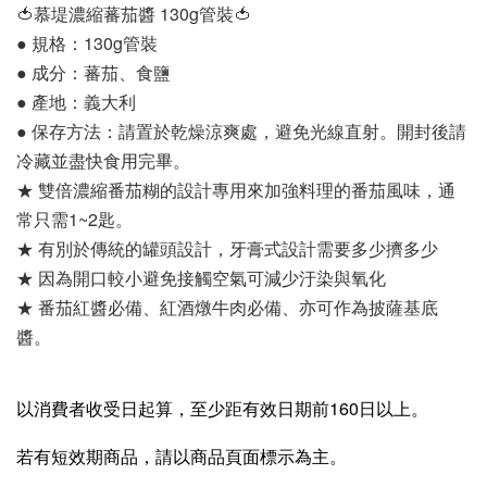
🍅慕堤濃縮蕃茄醬 130g管裝🍅
● 規格：130g管裝
● 成分：蕃茄、食鹽
● 產地：義大利
● 保存方法：請置於乾燥涼爽處，避免光線直射。開封後請
冷藏並盡快食用完畢。
★ 雙倍濃縮番茄糊的設計專用來加強料理的番茄風味，通
常只需1~2匙。
★ 有別於傳統的罐頭設計，牙膏式設計需要多少擠多少
★ 因為開口較小避免接觸空氣可減少汙染與氧化
★ 番茄紅醬必備、紅酒燉牛肉必備、亦可作為披薩基底
醬。
以消費者收受日起算，至少距有效日期前160日以上。
若有短效期商品，請以商品頁面標示為主。