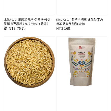
北歐Fazer 細磨黑麥粉 裸麥粉 輕裸
King Oscar 奧斯卡國王 迷你沙丁魚
麥麵包專用粉 1kg & 400g（分裝）
無加鹽＆無加油 106g
Regular
從
NT$ 75
起
Regular
NT$ 169
price
price