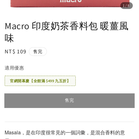
1
/8
Macro 印度奶茶香料包 暖薑風
味
Regular
NT$ 109
售完
price
適用優惠
官網開幕慶【全館滿 $499 九五折】
售完
Masala，是在印度很常見的一個詞彙，是混合香料的意