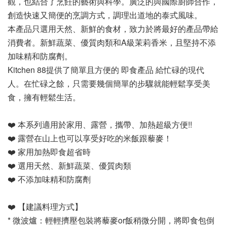
觀，也結合了烹飪的藝術與科學。廣泛的與國際廚師合作，
創造快速又簡便的烹調方式，調理出道地的泰式風味。 
本產品只選用天然、新鮮的食材，致力於將最好的產品帶給
消費者。新鮮蔬菜、優質肉類和A級茉莉香米，且堅持不添
加味精和防腐劑。
Kitchen 88提供了簡單且方便的 即食產品 給忙碌的現代
人。在忙碌之餘，只需要幾個簡單的步驟就能輕鬆享受美
食，擁有輕鬆生活。
❤️ 本系列適用於家用、露營，攜帶、加熱超級方便!!
❤️ 露營在山上也可以享受好吃的米飯跟藜麥！
❤️ 家用加熱即食超省時
❤️ 選用天然、新鮮蔬菜、優質肉類
❤️ 不添加味精和防腐劑
❤️ 【建議料理方式】
* 微波爐：輕輕擠壓包裝將藜麥or飯稍微分開，將即食包倒