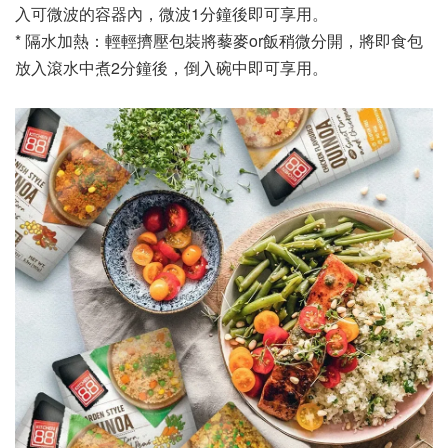
入可微波的容器內，微波1分鐘後即可享用。
* 隔水加熱：輕輕擠壓包裝將藜麥or飯稍微分開，將即食包
放入滾水中煮2分鐘後，倒入碗中即可享用。