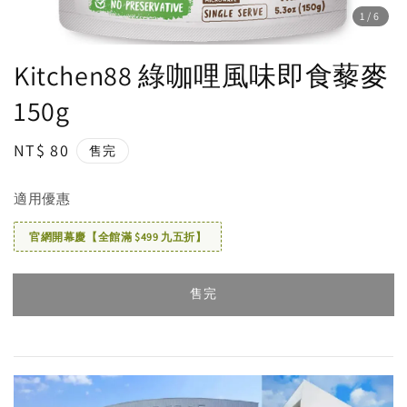
1
/6
Kitchen88 綠咖哩風味即食藜麥
150g
Regular
NT$ 80
售完
price
適用優惠
官網開幕慶【全館滿 $499 九五折】
售完