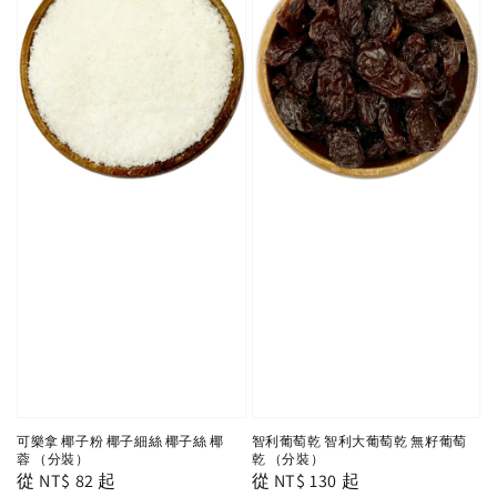
可樂拿 椰子粉 椰子細絲 椰子絲 椰
智利葡萄乾 智利大葡萄乾 無籽葡萄
蓉 （分裝）
乾 （分裝）
Regular
從
NT$ 82
起
Regular
從
NT$ 130
起