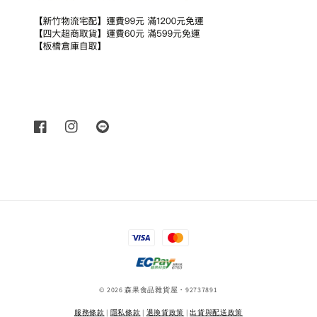
© 2026 森果食品雜貨屋・92737891
服務條款
|
隱私條款
|
退換貨政策
|
出貨與配送政策