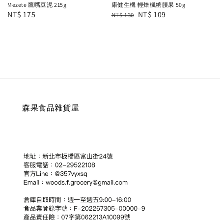
Mezete 鷹嘴豆泥 215g
康健生機 輕焙楓糖腰果 50g
Regular
NT$ 175
Regular
Sale
NT$ 109
NT$ 130
price
price
price
森果食品雜貨屋