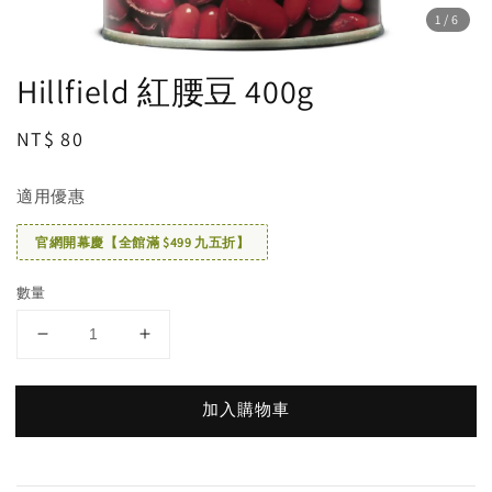
1
/6
Hillfield 紅腰豆 400g
Regular
NT$ 80
price
適用優惠
官網開幕慶【全館滿 $499 九五折】
數量
加入購物車