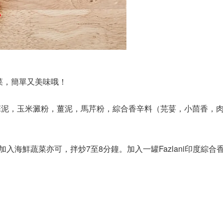
蔬菜，簡單又美味哦！
蒜泥，玉米澱粉，薑泥，馬芹粉，綜合香辛料（芫荽，小茴香，
/加入海鮮蔬菜亦可，拌炒7至8分鐘。加入一罐Fazlani印度綜合