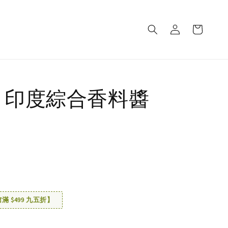
ani 印度綜合香料醬
 $499 九五折】