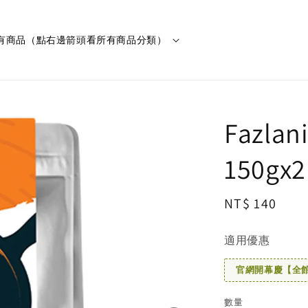
有商品（點右邊箭頭看所有商品分類）
Fazl
150gx2
Regular
NT$ 140
price
適用優惠
官網開幕慶【全館滿
數量