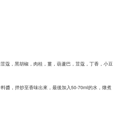
肉荳蔻，黑胡椒，肉桂，薑，葫蘆巴，荳蔻，丁香，小豆
香料醬，拌炒至香味出來，最後加入50-70ml的水，燉煮