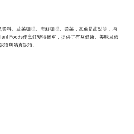
、即煮醬料、蔬菜咖哩、海鮮咖哩、醬菜，甚至是甜點等，均
lani Foods使烹飪變得簡單，提供了有益健康、美味且價
X認證與清真認證。