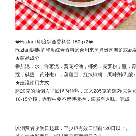
❤️Fazlani 印度綜合香料醬 150gx2❤️
Fazlani調製的印度綜合香料適合用來烹煮雞肉海鮮或
★商品成分
番茄泥，水，洋蔥泥，葵花籽油，椰奶，芫荽粉，鹽，
蔻，碘鹽，黃辣椒），葫蘆巴，紅辣椒粉，調味劑(乳酸)
★建議使用方式
將20克的油倒入平底鍋內預熱，加入285克的雞肉(去骨)
10-15分鐘，過程中要不定時攪拌，燜煮至入味。完成！
以消費者收受日起算，至少距有效日期前120日以上。