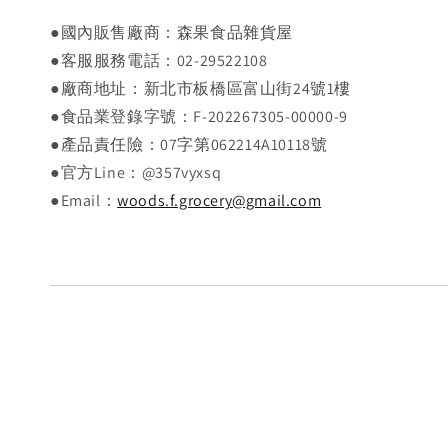
●國內販售廠商：森果食品雜貨屋
●客服服務電話：02-29522108
●廠商地址：新北市板橋區富山街24號1樓
●食品業登錄字號：F-202267305-00000-9
●產品責任險：07字第062214A10118號
●官方Line：@357vyxsq
●Email：
woods.f.grocery@gmail.com