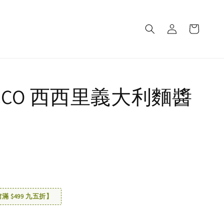
ECCO 西西里義大利麵醬
 $499 九五折】