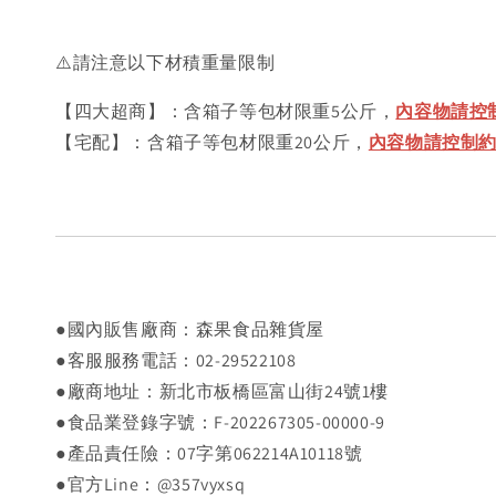
⚠️請注意以下材積重量限制
【四大超商】：含箱子等包材限重5公斤，
內容物請控制
【宅配】：含箱子等包材限重20公斤，
內容物請控制約18
●國內販售廠商：森果食品雜貨屋
●客服服務電話：02-29522108
●廠商地址：新北市板橋區富山街24號1樓
●食品業登錄字號：F-202267305-00000-9
●產品責任險：07字第062214A10118號
●官方Line：@357vyxsq