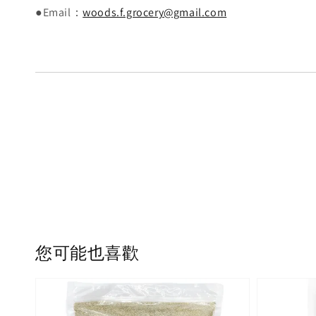
●Email：
woods.f.grocery@gmail.com
您可能也喜歡