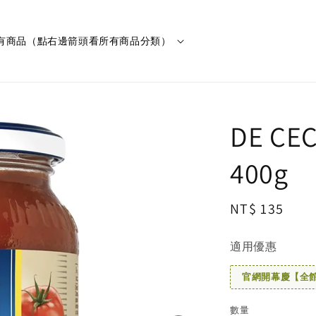
有商品（點右邊箭頭看所有商品分類）
DE C
400g
Regular
NT$ 135
price
適用優惠
官網開幕慶【全館滿
數量