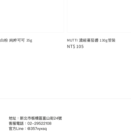
白粉 純粹可可 35g
MUTTI 濃縮蕃茄醬 130g管裝
Regular
NT$ 105
price