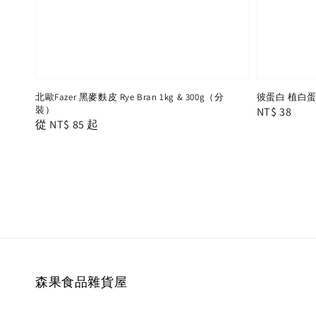
北歐Fazer 黑麥麩皮 Rye Bran 1kg & 300g（分
彼蛋白 植白蛋
裝）
Regular
NT$ 38
Regular
從
NT$ 85
起
price
price
森果食品雜貨屋