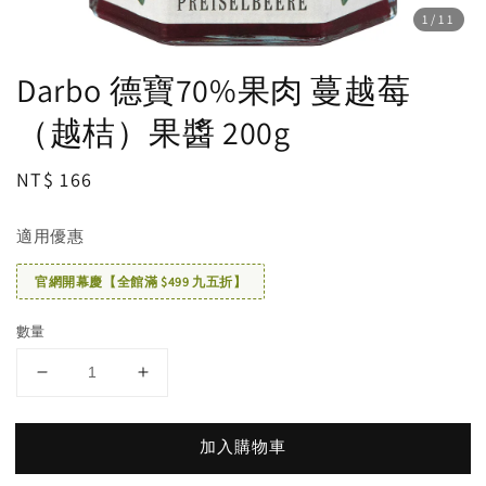
1
/11
Darbo 德寶70%果肉 蔓越莓
（越桔）果醬 200g
Regular
NT$ 166
price
適用優惠
官網開幕慶【全館滿 $499 九五折】
數量
加入購物車