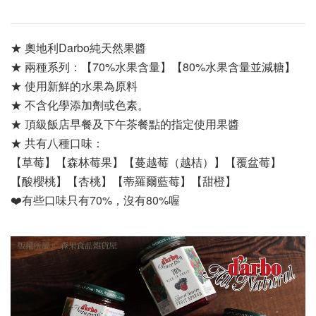
★ 奧地利Darbo純天然果醬
★ 兩種系列：【70%水果含量】【80%水果含量並減糖】 
★ 使用新鮮的水果為原料
★ 不含化學添加劑或色素。
★ 頂級飯店早餐及下午茶餐點的指定使用果醬
★ 共有八種口味：
【草莓】【森林莓果】【蔓越莓（越桔）】【覆盆莓】
【酸櫻桃】【杏桃】【蒂羅爾藍莓】【甜橙】
❤️有些口味只有70%，沒有80%喔