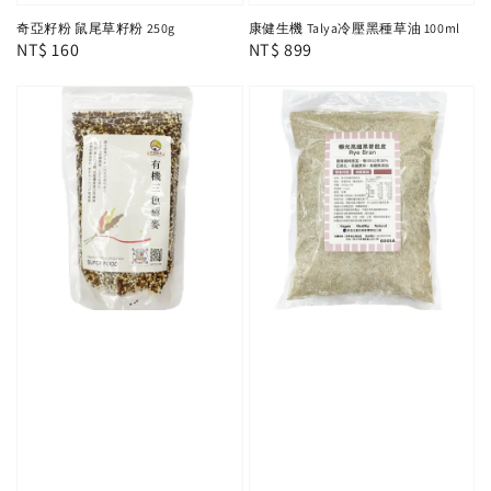
奇亞籽粉 鼠尾草籽粉 250g
康健生機 Talya冷壓黑種草油 100ml
Regular
NT$ 160
Regular
NT$ 899
price
price