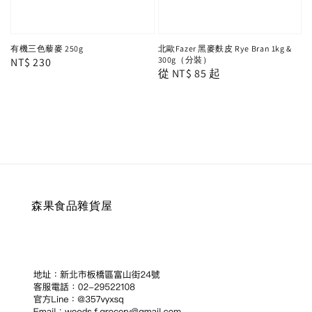
有機三色藜麥 250g
北歐Fazer 黑麥麩皮 Rye Bran 1kg &
300g（分裝）
Regular
NT$ 230
Regular
從
NT$ 85
起
price
price
森果食品雜貨屋