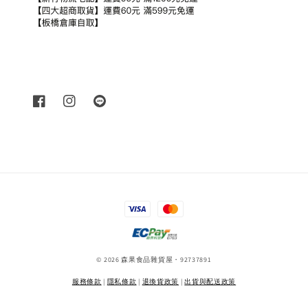
© 2026 森果食品雜貨屋・92737891
服務條款
|
隱私條款
|
退換貨政策
|
出貨與配送政策