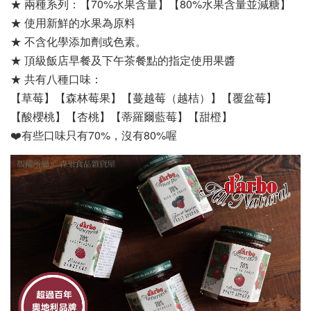
★ 兩種系列：【70%水果含量】【80%水果含量並減糖】 
★ 使用新鮮的水果為原料
★ 不含化學添加劑或色素。
★ 頂級飯店早餐及下午茶餐點的指定使用果醬
★ 共有八種口味：
【草莓】【森林莓果】【蔓越莓（越桔）】【覆盆莓】
【酸櫻桃】【杏桃】【蒂羅爾藍莓】【甜橙】
❤️有些口味只有70%，沒有80%喔