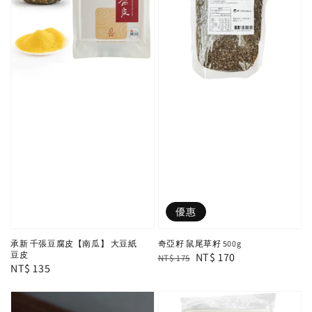
優惠
承新 千張豆腐皮【南瓜】 大豆紙
奇亞籽 鼠尾草籽 500g
豆皮
Regular
Sale
NT$ 170
NT$ 175
Regular
NT$ 135
price
price
price