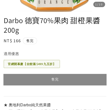
1
/10
Darbo 德寶70%果肉 甜橙果醬
200g
Regular
NT$ 166
售完
price
適用優惠
官網開幕慶【全館滿 $499 九五折】
售完
★ 奧地利Darbo純天然果醬