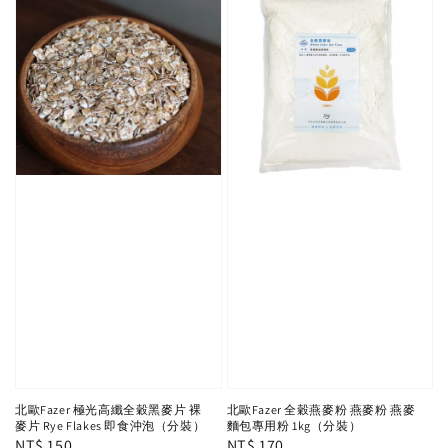
北歐Fazer 極光高纖全穀黑麥片 裸
北歐Fazer 全穀燕麥粉 燕麥粉 燕麥
麥片 Rye Flakes 即食沖泡（分裝）
麵包專用粉 1kg（分裝）
Regular
NT$ 150
Regular
NT$ 170