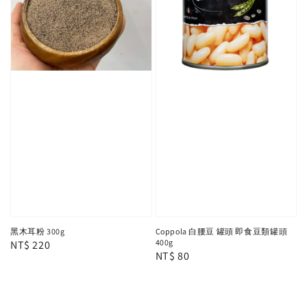
黑木耳粉 300g
Coppola 白腰豆 罐頭 即食豆類罐頭
400g
Regular
NT$ 220
Regular
NT$ 80
price
price