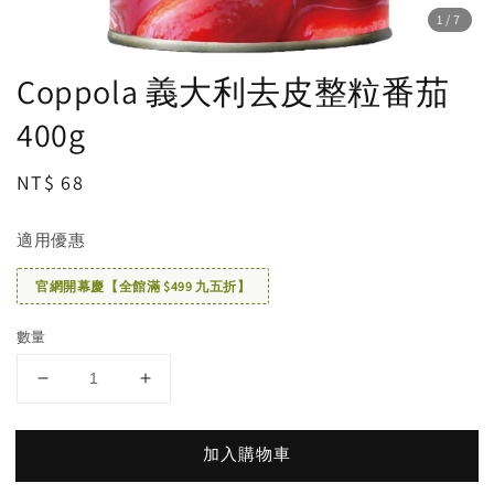
1
/7
Coppola 義大利去皮整粒番茄
400g
Regular
NT$ 68
price
適用優惠
官網開幕慶【全館滿 $499 九五折】
數量
加入購物車