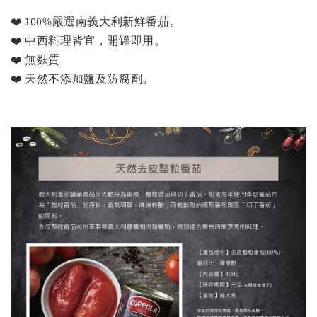
❤️ 100%嚴選南義大利新鮮番茄。
❤️ 中西料理皆宜，開罐即用。
❤️ 無麩質
❤️ 天然不添加鹽及防腐劑。