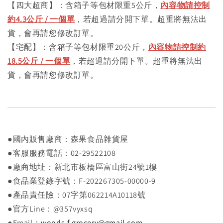
【四大超商】：含箱子等包材限重5公斤，
內容物請控制
約4.3公斤 / 一個單
，若超過請分開下單。超重將無法出
貨，會再請您修改訂單。
【宅配】：含箱子等包材限重20公斤，
內容物請控制約
18.5公斤 / 一個單
，若超過請分開下單。超重將無法出
貨，會再請您修改訂單。
●國內販售廠商：森果食品雜貨屋
●客服服務電話：02-29522108
●廠商地址：新北市板橋區富山街24號1樓
●食品業登錄字號：F-202267305-00000-9
●產品責任險：07字第062214A10118號
●官方Line：@357vyxsq
●Email：
woods.f.grocery@gmail.com