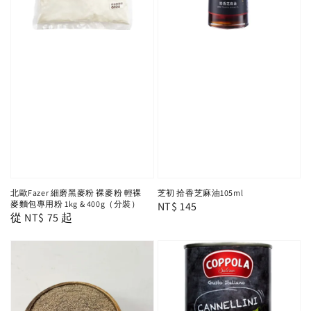
北歐Fazer 細磨黑麥粉 裸麥粉 輕裸
芝初 拾香芝麻油105ml
麥麵包專用粉 1kg & 400g（分裝）
Regular
NT$ 145
Regular
從
NT$ 75
起
price
price