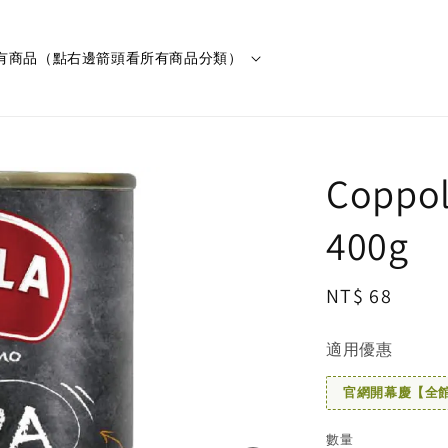
有商品（點右邊箭頭看所有商品分類）
Copp
400g
Regular
NT$ 68
price
適用優惠
官網開幕慶【全館滿
數量