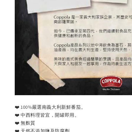
❤️ 100%嚴選南義大利新鮮番茄。
❤️ 中西料理皆宜，開罐即用。
❤️ 無麩質
❤️ 天然不添加鹽及防腐劑。