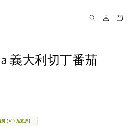
ola 義大利切丁番茄
 $499 九五折】