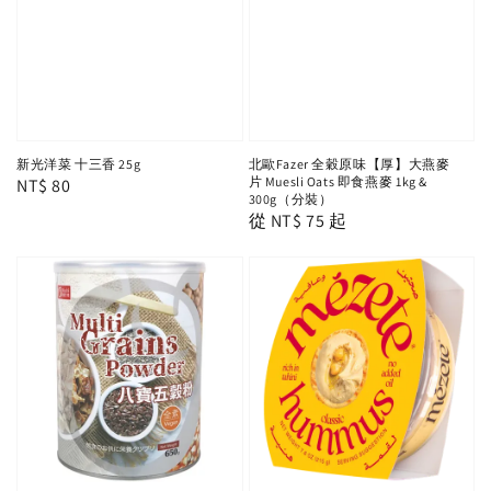
新光洋菜 十三香 25g
北歐Fazer 全穀原味【厚】大燕麥
片 Muesli Oats 即食燕麥 1kg &
Regular
NT$ 80
300g（分裝）
price
Regular
從
NT$ 75
起
price