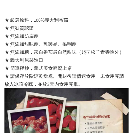
★ 嚴選原料，100%義大利番茄
★ 無麩質認證
★ 無添加防腐劑
★ 無添加甜味劑、乳製品、黏稠劑
★ 無添加糖，來自番茄最自然甜味（起司松子青醬除外）
★ 義大利原裝進口
★ 簡單拌炒，義式美食輕鬆上桌
★ 請保存於陰涼乾燥處。開封後請儘速食用，未食用完請
放入冰箱冷藏，並於3天內食用完畢。