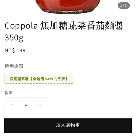
1
/6
Coppola 無加糖蔬菜番茄麵醬
350g
Regular
NT$ 149
price
適用優惠
官網開幕慶【全館滿 $499 九五折】
數量
加入購物車