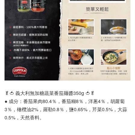
🥬🍅 義大利無加糖蔬菜番茄麺醬350g 🍅🥬
● 成分：番茄果肉80.4％，番茄糊8％，洋蔥4％，胡蘿蔔
3％，橄欖油2%，羅勒0.8％，鹽0.65%，芹菜0.5%，大蒜
0.5%，天然香料。