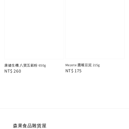
Mezete 鷹嘴豆泥 215g
康健生機 八寶五穀粉 650g
Regular
NT$ 175
Regular
NT$ 260
price
price
森果食品雜貨屋