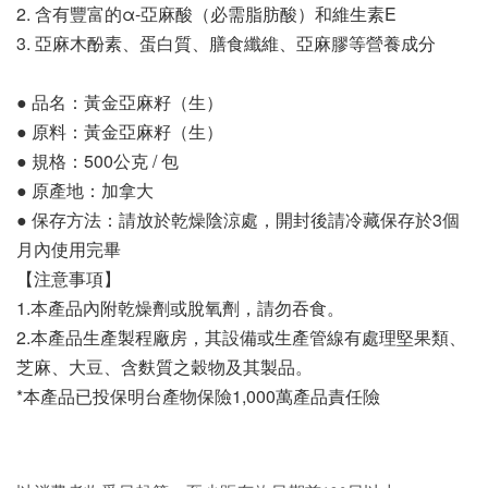
2. 含有豐富的α-亞麻酸（必需脂肪酸）和維生素E
3. 亞麻木酚素、蛋白質、膳食纖維、亞麻膠等營養成分
● 品名：黃金亞麻籽（生）
● 原料：黃金亞麻籽（生）
● 規格：500公克 / 包
● 原產地：加拿大
● 保存方法：請放於乾燥陰涼處，開封後請冷藏保存於3個
月內使用完畢
【注意事項】
1.本產品內附乾燥劑或脫氧劑，請勿吞食。
2.本產品生產製程廠房，其設備或生產管線有處理堅果類、
芝麻、大豆、含麩質之穀物及其製品。
*本產品已投保明台產物保險1,000萬產品責任險