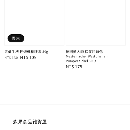
優惠
康健生機 輕焙楓糖腰果 50g
德國麥大師 裸麥粗麵包
Mestemacher Westphalian
Regular
Sale
NT$ 109
NT$ 130
Pumpernickel 500g
price
price
Regular
NT$ 175
price
森果食品雜貨屋