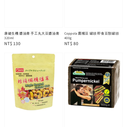
康健生機 醬油膏 手工丸大豆醬油膏
Coppola 鷹嘴豆 罐頭 即食豆類罐頭
320ml
400g
Regular
NT$ 130
Regular
NT$ 80
price
price