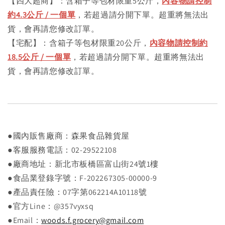
【四大超商】：含箱子等包材限重5公斤，
內容物請控制
約4.3公斤 / 一個單
，若超過請分開下單。超重將無法出
貨，會再請您修改訂單。
【宅配】：含箱子等包材限重20公斤，
內容物請控制約
18.5公斤 / 一個單
，若超過請分開下單。超重將無法出
貨，會再請您修改訂單。
●國內販售廠商：森果食品雜貨屋
●客服服務電話：02-29522108
●廠商地址：新北市板橋區富山街24號1樓
●食品業登錄字號：F-202267305-00000-9
●產品責任險：07字第062214A10118號
●官方Line：@357vyxsq
●Email：
woods.f.grocery@gmail.com