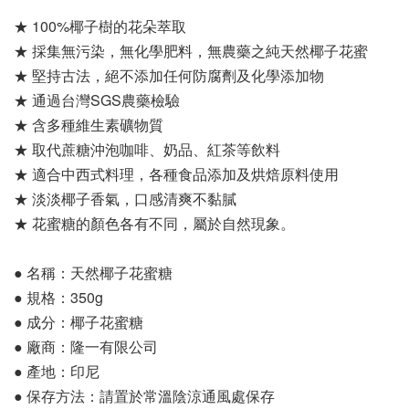
★ 100%椰子樹的花朵萃取
★ 採集無污染，無化學肥料，無農藥之純天然椰子花蜜
★ 堅持古法，絕不添加任何防腐劑及化學添加物
★ 通過台灣SGS農藥檢驗
★ 含多種維生素礦物質
★ 取代蔗糖沖泡咖啡、奶品、紅茶等飲料
★ 適合中西式料理，各種食品添加及烘焙原料使用
★ 淡淡椰子香氣，口感清爽不黏膩
★ 花蜜糖的顏色各有不同，屬於自然現象。
● 名稱：天然椰子花蜜糖
● 規格：350g
● 成分：椰子花蜜糖
● 廠商：隆一有限公司
● 產地：印尼
● 保存方法：請置於常溫陰涼通風處保存