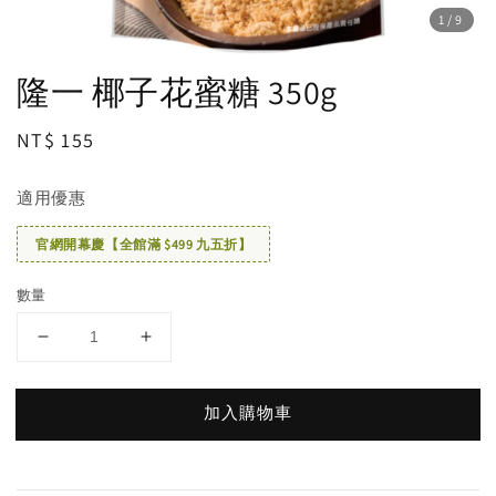
1
/9
隆一 椰子花蜜糖 350g
Regular
NT$ 155
price
適用優惠
官網開幕慶【全館滿 $499 九五折】
數量
加入購物車