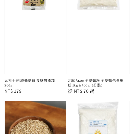
元祖十割 純蕎麥麵 食鹽無添加
北歐Fazer 全麥麵粉 全麥麵包專用
200g
粉 1kg & 400g（分裝）
Regular
NT$ 179
Regular
從
NT$ 70
起
price
price