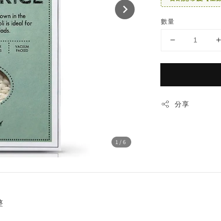
數量
分享
1
/6
整