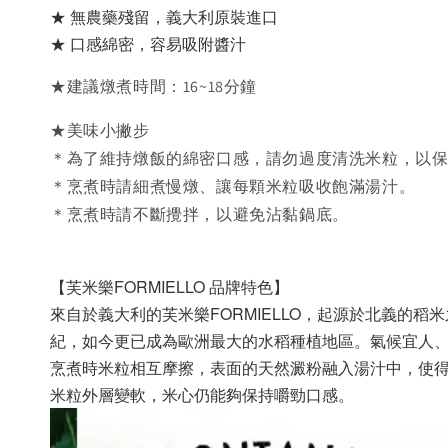
★ 無農藥殘留，義大利原裝進口
★ 口感綿密，容易吸附醬汁
★建議燉煮時間：16~18分鐘
★美味小撇步
＊為了維持燉飯的綿密口感，請勿過度清洗米粒，以
＊烹煮時請細煮慢燉、讓每顆米粒吸收飽滿湯汁。
＊烹煮時請不斷攪拌，以避免沾黏鍋底。
【芙米樂FORMIELLO 品牌特色】
來自於義大利的芙米樂FORMIELLO，起源於北義的稻米之
紀，如今更已成為歐洲最大的水稻種植地區。氣候宜人
烹煮時米粒相互摩擦，表面的天然澱粉融入湯汁中，使
米粒外層變軟，米心仍能夠保持嚼勁口感。