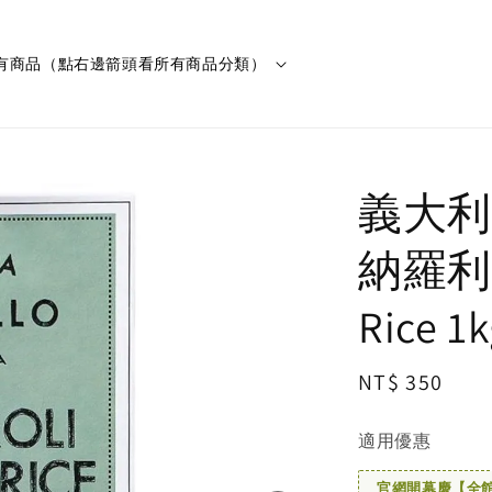
有商品（點右邊箭頭看所有商品分類）
義大利F
納羅利米 
Rice 1
Regular
NT$ 350
price
適用優惠
官網開幕慶【全館滿