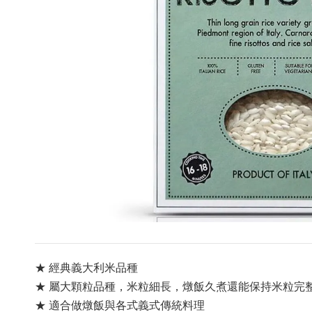
★ 
經典義大利米品種
★ 屬大顆粒品種，米粒細長，燉飯久煮還能保持米粒完
★ 適合做燉飯與各式義式傳統料理