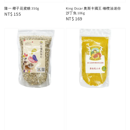
隆一 椰子花蜜糖 350g
King Oscar 奧斯卡國王 橄欖油迷你
沙丁魚 106g
Regular
NT$ 155
Regular
NT$ 169
price
price