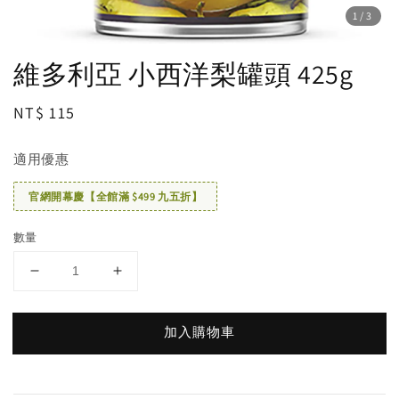
1
/3
維多利亞 小西洋梨罐頭 425g
Regular
NT$ 115
price
適用優惠
官網開幕慶【全館滿 $499 九五折】
數量
加入購物車