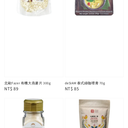
北歐Fazer 有機大燕麥片 300g
deSIAM 泰式綠咖哩膏 70g
Regular
NT$ 89
Regular
NT$ 85
price
price