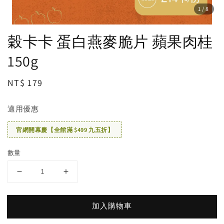
1
/8
穀卡卡 蛋白燕麥脆片 蘋果肉桂
150g
Regular
NT$ 179
price
適用優惠
官網開幕慶【全館滿 $499 九五折】
數量
加入購物車