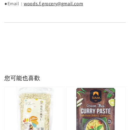
●Email：
woods.f.grocery@gmail.com
您可能也喜歡