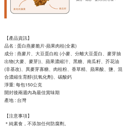
【產品資訊】
品名 : 蛋白燕麥脆片-蘋果肉桂(全素)
成分 : 燕麥片、大豆蛋白粒 (小麥、分離大豆蛋白、麥芽抽
出物(大麥、麥芽))、蘋果濃縮汁、黑糖、南瓜籽、芥花油
(非基改)、異麥芽寡糖、肉桂粉、香草精、蘋果酸、鹽、混
合濃縮生育醇(抗氧化劑)、碳酸鈣
淨重: 每包150公克
開封後兩週內為最佳賞味期
產地 : 台灣
【注意事項】
＊純素食，不添加任何防腐劑。