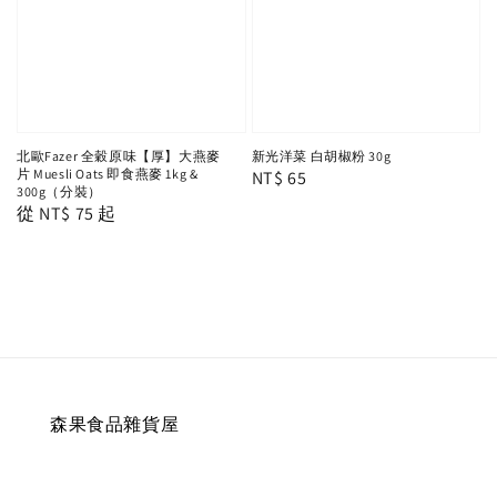
北歐Fazer 全穀原味【厚】大燕麥
新光洋菜 白胡椒粉 30g
片 Muesli Oats 即食燕麥 1kg &
Regular
NT$ 65
300g（分裝）
price
Regular
從
NT$ 75
起
price
森果食品雜貨屋