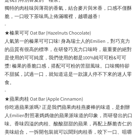
獨特的肉桂味與薄荷的香氣，結合麥片與米香，口感不僅酥
脆，一口咬下茶味馬上佈滿嘴裡，越嚼越香 !
-
★榛果可可 Oat Bar (Hazelnuts Chocolate)
人氣第一的榛果可可口味! 身為瑞士人的Emilien，對巧克力
的品質有很高的標準，在研發巧克力口味時，最重要的絕對
是使用的可可純度，我們使用的都是100%純可可粉&可可
漿! 榛果的香脆口感，搭配可可粉的苦甜風味。口味獨特卻
不甜膩，試過一口，就知道這是一款讓人停不下來的迷人零
食。
-
★蘋果肉桂 Oat Bar (Apple Cinnamon)
你吃過蘋果派嗎? 正是我們蘋果肉桂燕麥棒的味道，是創辦
人Emilien對照著媽媽做的蘋果派味道的印象，而研發出的口
味。香味四溢的肉桂、酸酸甜甜的蘋果，再配上酥脆杏仁的
美味組合，一拆開包裝就可以聞到肉桂香，咬下一口、咀嚼