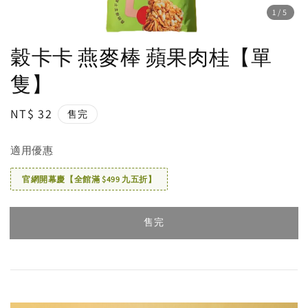
1
/5
穀卡卡 燕麥棒 蘋果肉桂【單
隻】
Regular
NT$ 32
售完
price
適用優惠
官網開幕慶【全館滿 $499 九五折】
售完