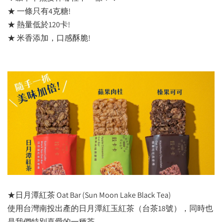
★ 一條只有4克糖!
★ 熱量低於120卡!
★ 米香添加，口感酥脆!
★日月潭紅茶 Oat Bar (Sun Moon Lake Black Tea)
使用台灣南投出產的日月潭紅玉紅茶（台茶18號），同時也
是我們特別喜愛的一種茶。