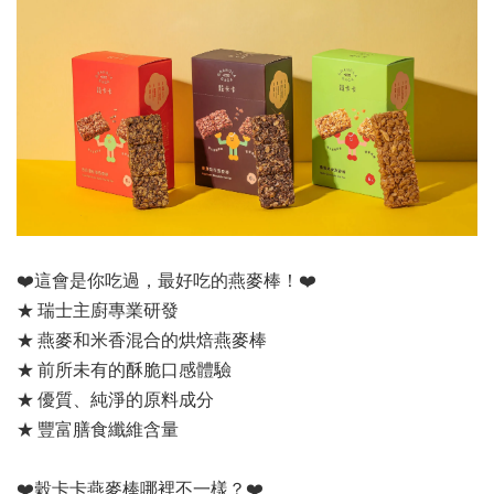
❤️這會是你吃過，最好吃的燕麥棒！❤️
★ 瑞士主廚專業研發
★ 燕麥和米香混合的烘焙燕麥棒
★ 前所未有的酥脆口感體驗
★ 優質、純淨的原料成分
★ 豐富膳食纖維含量
❤️穀卡卡燕麥棒哪裡不一樣？❤️