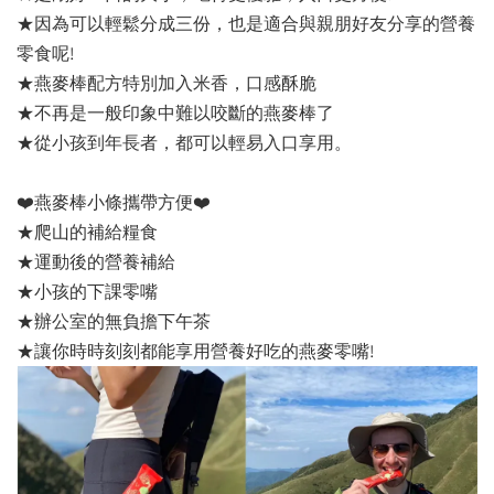
★因為可以輕鬆分成三份，也是適合與親朋好友分享的營養
零食呢!
★燕麥棒配方特別加入米香，口感酥脆
★不再是一般印象中難以咬斷的燕麥棒了
★從小孩到年長者，都可以輕易入口享用。
❤️燕麥棒小條攜帶方便❤️
★爬山的補給糧食
★運動後的營養補給
★小孩的下課零嘴
★辦公室的無負擔下午茶
★讓你時時刻刻都能享用營養好吃的燕麥零嘴!