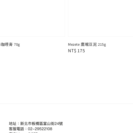
綠咖哩膏 70g
Mezete 鷹嘴豆泥 215g
Regular
NT$ 175
price