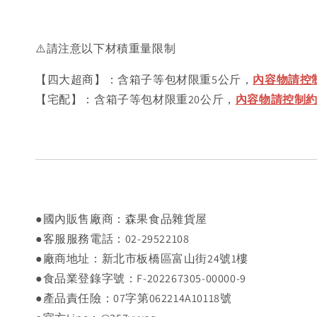
⚠️請注意以下材積重量限制
【四大超商】：含箱子等包材限重5公斤，
內容物請控制
【宅配】：含箱子等包材限重20公斤，
內容物請控制約18
●國內販售廠商：森果食品雜貨屋
●客服服務電話：02-29522108
●廠商地址：新北市板橋區富山街24號1樓
●食品業登錄字號：F-202267305-00000-9
●產品責任險：07字第062214A10118號