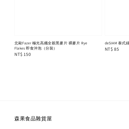
北歐Fazer 極光高纖全穀黑麥片 裸麥片 Rye
deSIAM 泰式
Flakes 即食沖泡（分裝）
Regular
NT$ 85
Regular
NT$ 150
price
price
森果食品雜貨屋