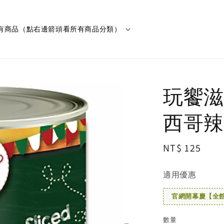
有商品（點右邊箭頭看所有商品分類）
玩饗滋
西哥辣椒
Regular
NT$ 125
price
適用優惠
官網開幕慶【全館滿
數量