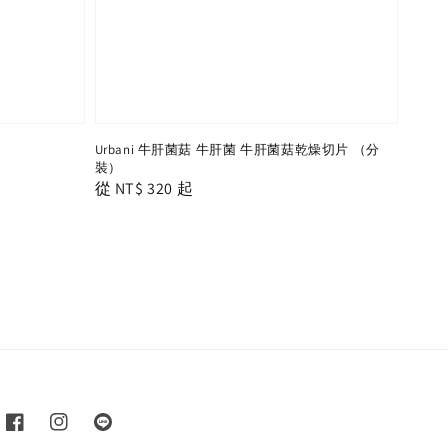
Urbani 牛肝菌菇 牛肝菌 牛肝菌菇乾燥切片 （分
裝）
Regular
從
NT$ 320
起
price