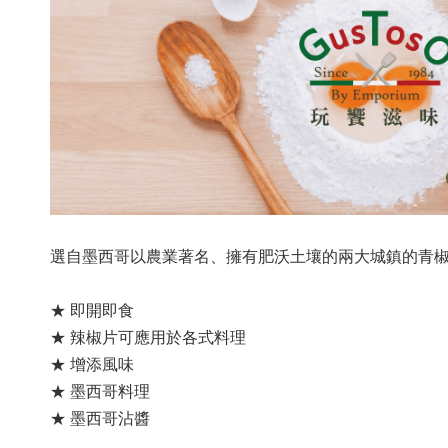
選自墨西哥以農業著名、擁有肥沃土壤的兩大城鎮的青椒
★ 即開即食
★ 辣椒片可應用於各式料理
★ 增添風味
★ 墨西哥料理
★ 墨西哥沾醬