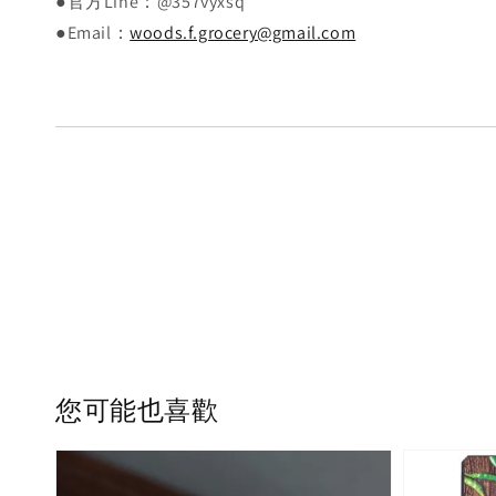
●官方Line：@357vyxsq
●Email：
woods.f.grocery@gmail.com
您可能也喜歡