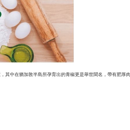
，其中在猶加敦半島所孕育出的青椒更是舉世聞名，帶有肥厚肉