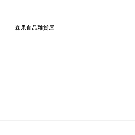
森果食品雜貨屋