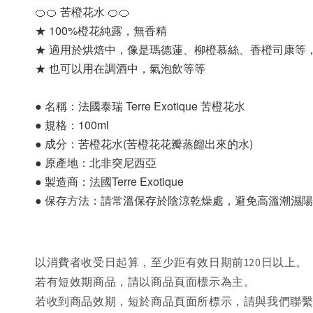
🍊🍊 苦橙花水 🍊🍊
★ 100%橙花純露，無香精
★ 適用於烘焙中，像是瑪德蓮、柳橙慕絲、香橙司康等
★ 也可以用在調酒中，氣泡飲等等 
● 名稱：法國泰瑞 Terre Exotique 苦橙花水
● 規格：100ml
● 成分：苦橙花水(苦橙花花瓣蒸餾出來的水)
● 原產地：北非突尼西亞
● 製造商：法國Terre Exotique
● 保存方法：請常溫保存於陰涼乾燥處，避免高溫潮濕
以消費者收受日起算，至少距有效日期前120日以上。
若有短效期商品，請以商品頁面標示為主。
若收到商品效期，短於商品頁面所標示，請與我們聯