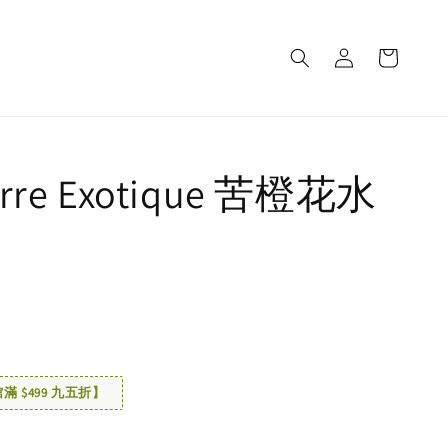
re Exotique 苦橙花水
 $499 九五折】