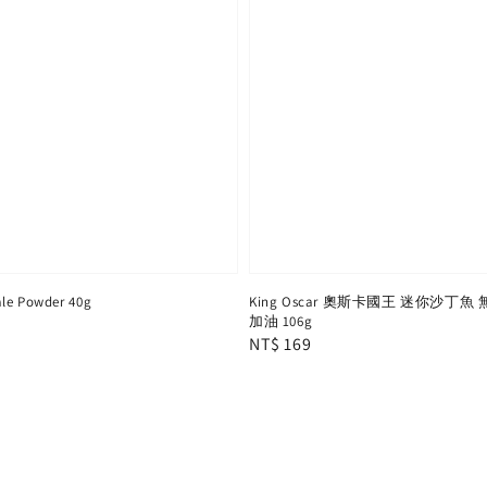
 Powder 40g
King Oscar 奧斯卡國王 迷你沙丁
加油 106g
Regular
NT$ 169
price