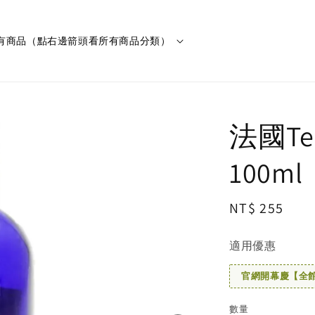
有商品（點右邊箭頭看所有商品分類）
法國Ter
100ml
Regular
NT$ 255
price
適用優惠
官網開幕慶【全館滿
數量