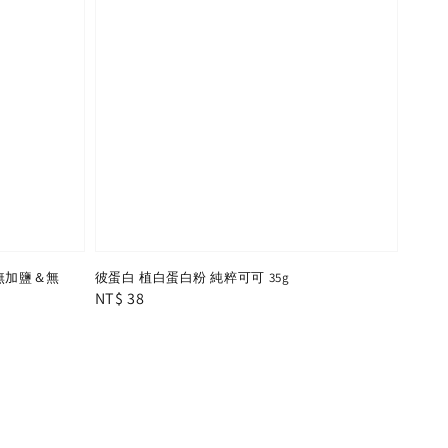
魚 無加鹽＆無
彼蛋白 植白蛋白粉 純粹可可 35g
Regular
NT$ 38
price