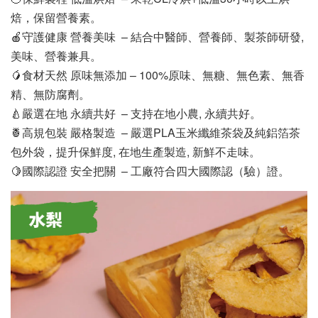
焙，保留營養素。
🍎守護健康 營養美味  – 結合中醫師、營養師、製茶師研發,
美味、營養兼具。
🥭食材天然 原味無添加 – 100%原味、無糖、無色素、無香
精、無防腐劑。
🍐嚴選在地 永續共好  – 支持在地小農, 永續共好。
🍍高規包裝 嚴格製造  – 嚴選PLA玉米纖維茶袋及純鋁箔茶
包外袋，提升保鮮度, 在地生產製造, 新鮮不走味。
🍋國際認證 安全把關  – 工廠符合四大國際認（驗）證。