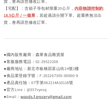
貨，會再請您修改訂單。
【宅配】：含箱子等包材限重20公斤，
內容物請控制約
18.5公斤 / 一個單
，若超過請分開下單。超重將無法出
貨，會再請您修改訂單。
●國內販售廠商：森果食品雜貨屋
●客服服務電話：02-29522108
●廠商地址：新北市板橋區富山街24號1樓
●食品業登錄字號：F-202267305-00000-9
●產品責任險：07字第062214A10118號
●官方Line：@357vyxsq
●Email：
woods.f.grocery@gmail.com