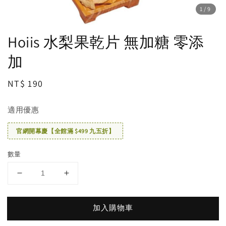
1
/9
Hoiis 水梨果乾片 無加糖 零添
加
Regular
NT$ 190
price
適用優惠
官網開幕慶【全館滿 $499 九五折】
數量
加入購物車