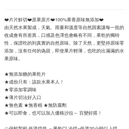
❤️片片鮮切❤️原果原片❤️100%果香原味無添加❤️
由天然水果製成，天氣、雨量和溫度等自然因素讓每一批的
收成會有所差異，口感及色澤也會略有不同，果乾的獨特
性，保證吃的到真實的自然原味。除了天然，更堅持原味零
添加，沒有任何的偽甜，即使果片輕薄，也吃的出滿滿的水
果原味。
★無添加糖的果乾片 
★成份只有：該款水果本人！
★零添加零調味 
★薄片切法好入口
★無色素 ★無香精 ★無防腐劑 
★可以即食，也可以加入優格沙拉～ 百變好搭！
🍊保鮮製程 低溫烘焙  – 果乾CL冷烘+低溫30小時以上烘