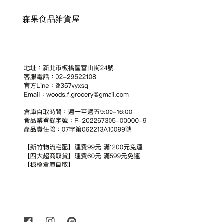
森果食品雜貨屋