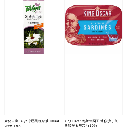
康健生機 Talya冷壓黑種草油 100ml
King Oscar 奧斯卡國王 迷你沙丁魚
無加鹽＆無加油 106g
Regular
NT$ 899