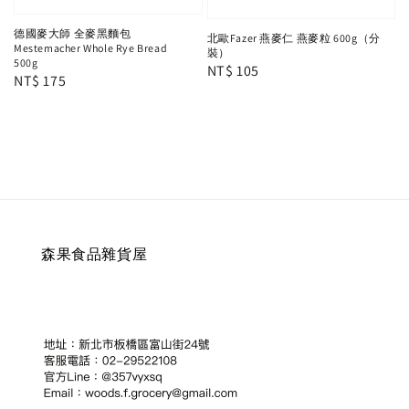
德國麥大師 全麥黑麵包
北歐Fazer 燕麥仁 燕麥粒 600g（分
Mestemacher Whole Rye Bread
裝）
500g
Regular
NT$ 105
Regular
NT$ 175
price
price
森果食品雜貨屋