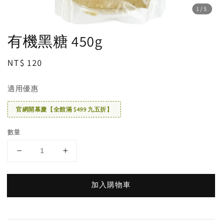
1
/5
有機黑糖 450g
Regular
NT$ 120
price
適用優惠
官網開幕慶【全館滿 $499 九五折】
數量
加入購物車