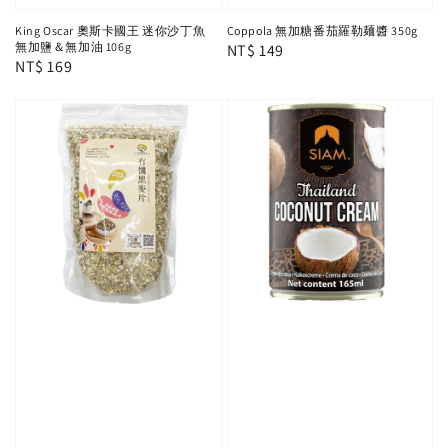
King Oscar 奧斯卡國王 迷你沙丁魚
Coppola 無加糖番茄羅勒麺醬 350g
無加鹽＆無加油 106g
Regular
NT$ 149
Regular
NT$ 169
price
price