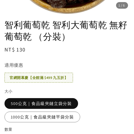
1
/6
智利葡萄乾 智利大葡萄乾 無籽
葡萄乾 （分裝）
Regular
NT$ 130
price
適用優惠
官網開幕慶【全館滿 $499 九五折】
大小
500公克｜食品級夾鏈立袋分裝
1000公克｜食品級夾鏈平袋分裝
數量