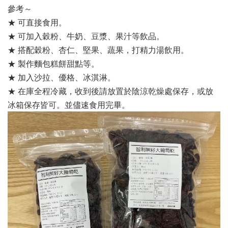
參考～
★ 可直接食用。
★ 可加入穀粉、牛奶、豆漿、果汁等飲品。
★ 搭配穀粉、杏仁、堅果、蔬果，打精力湯飲用。
★ 製作麵包糕餅甜點等。
★ 加入沙拉、優格、冰淇淋。
★ 在庫全程冷藏，收到後請放置於陰涼乾燥處保存，或放
冰箱保存皆可。並儘速食用完畢。