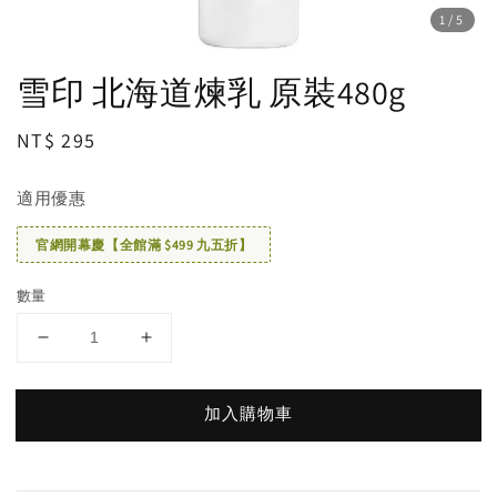
1
/5
雪印 北海道煉乳 原裝480g
Regular
NT$ 295
price
適用優惠
官網開幕慶【全館滿 $499 九五折】
數量
加入購物車