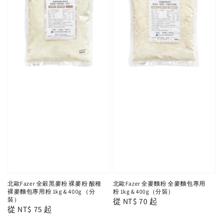
北歐Fazer 全穀黑麥粉 裸麥粉 酸種
北歐Fazer 全麥麵粉 全麥麵包專用
裸麥麵包專用粉 1kg & 400g （分
粉 1kg & 400g（分裝）
裝）
Regular
從
NT$ 70
起
Regular
從
NT$ 75
起
price
price