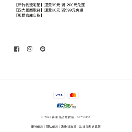
© 2026 森果食品雜貨屋・92737891
服務條款
|
隱私條款
|
退換貨政策
|
出貨與配送政策