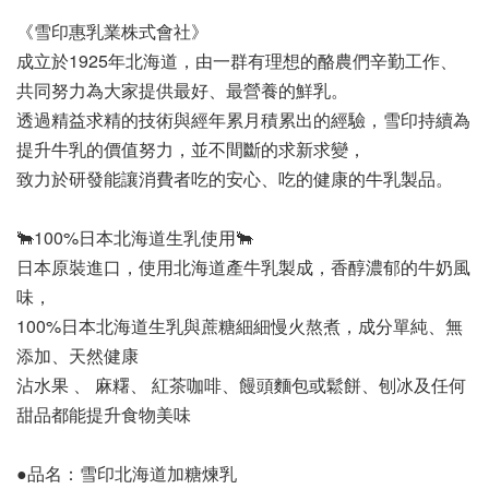
《雪印惠乳業株式會社》
成立於1925年北海道，由一群有理想的酪農們辛勤工作、
共同努力為大家提供最好、最營養的鮮乳。
透過精益求精的技術與經年累月積累出的經驗，雪印持續為
提升牛乳的價值努力，並不間斷的求新求變，
致力於研發能讓消費者吃的安心、吃的健康的牛乳製品。
🐂100%日本北海道生乳使用🐂
日本原裝進口，使用北海道產牛乳製成，香醇濃郁的牛奶風
味，
100%日本北海道生乳與蔗糖細細慢火熬煮，成分單純、無
添加、天然健康 
沾水果 、 麻糬、 紅茶咖啡、饅頭麵包或鬆餅、刨冰及任何
甜品都能提升食物美味
●品名：雪印北海道加糖煉乳