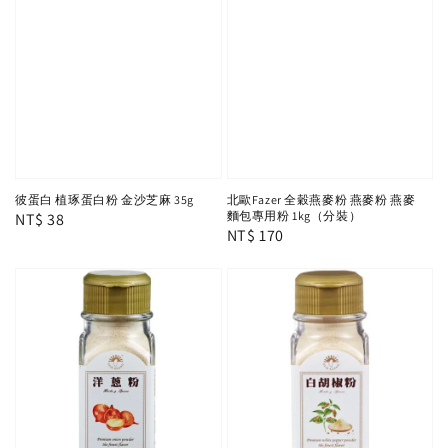
北歐Fazer 全穀燕麥粉 燕麥粉 燕麥
彼蛋白 植琢蛋白粉 金沙芝麻 35g
麵包專用粉 1kg（分裝）
Regular
NT$ 38
Regular
NT$ 170
price
price