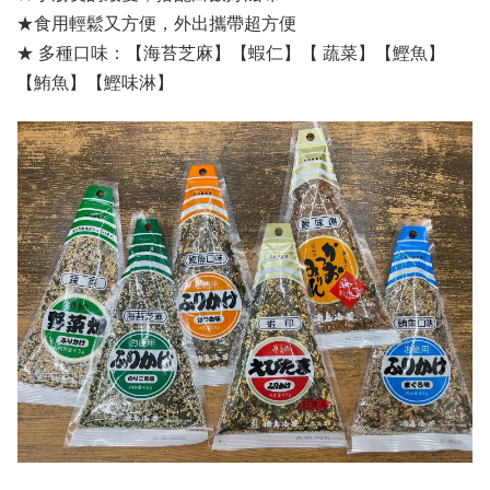
★食用輕鬆又方便，外出攜帶超方便
★ 多種口味：【海苔芝麻】【蝦仁】【 蔬菜】【鰹魚】
【鮪魚】【鰹味淋】