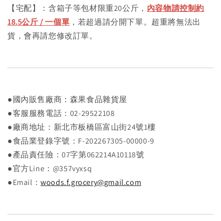
【宅配】：含箱子等包材限重20公斤，
內容物請控制約
18.5公斤 / 一個單
，若超過請分開下單。超重將無法出
貨，會再請您修改訂單。
●國內販售廠商：森果食品雜貨屋
●客服服務電話：02-29522108
●廠商地址：新北市板橋區富山街24號1樓
●食品業登錄字號：F-202267305-00000-9
●產品責任險：07字第062214A10118號
●官方Line：@357vyxsq
●Email：
woods.f.grocery@gmail.com