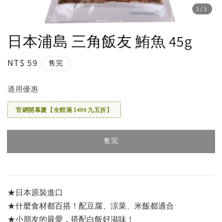
1
/3
日本浦島 三角飯友 鮪魚 45g
Regular
NT$ 59
售完
price
適用優惠
官網開幕慶【全館滿 $499 九五折】
售完
★日本原裝進口
★什麼食材都百搭！配豆腐、涼菜、米飯都適合
★小朋友的最愛，搭配白飯好滋味！