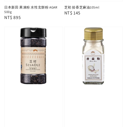
日本新田 果凍粉 水性玄餅粉 AGAR
芝初 拾香芝麻油105ml
500g
Regular
NT$ 145
Regular
NT$ 895
price
price