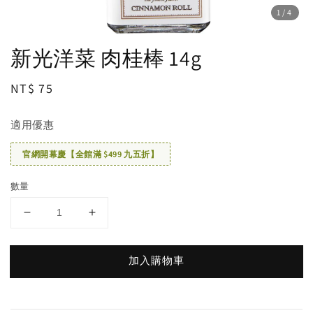
1
/4
新光洋菜 肉桂棒 14g
Regular
NT$ 75
price
適用優惠
官網開幕慶【全館滿 $499 九五折】
數量
加入購物車