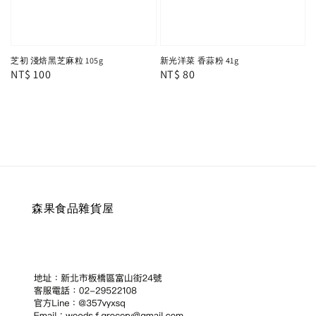
芝初 淺焙黑芝麻粒 105g
新光洋菜 香蒜粉 41g
Regular
NT$ 100
Regular
NT$ 80
price
price
森果食品雜貨屋