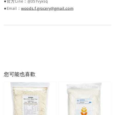
●官方Line：@357vyxsq
●Email：
woods.f.grocery@gmail.com
您可能也喜歡