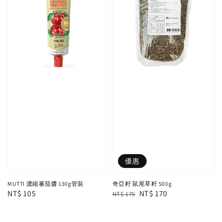
優惠
MUTTI 濃縮蕃茄醬 130g管裝
奇亞籽 鼠尾草籽 500g
Regular
NT$ 105
Regular
Sale
NT$ 170
NT$ 175
price
price
price