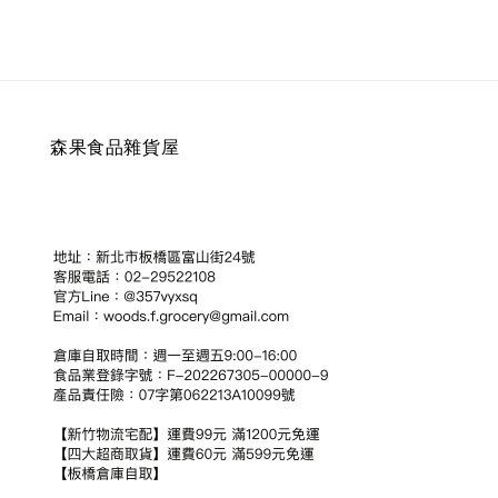
森果食品雜貨屋