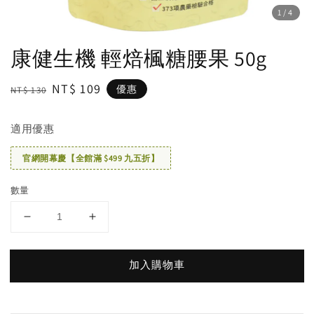
1
/4
康健生機 輕焙楓糖腰果 50g
Regular
Sale
NT$ 109
優惠
NT$ 130
price
price
適用優惠
官網開幕慶【全館滿 $499 九五折】
數量
加入購物車