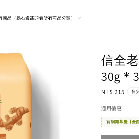
有商品（點右邊箭頭看所有商品分類）
信全老
30g＊
Regular
NT$ 215
售
price
適用優惠
官網開幕慶【全館滿