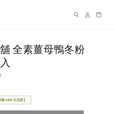
舖 全素薑母鴨冬粉
3入
完
 $499 九五折】