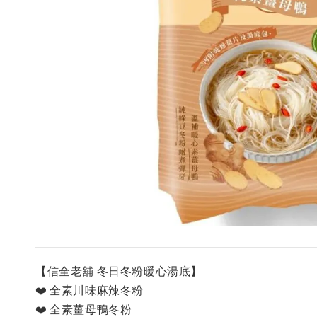
【信全老舖 冬日冬粉暖心湯底】
❤️ 全素川味麻辣冬粉
❤️ 全素薑母鴨冬粉