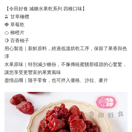
【令田好食 減糖水果乾系列 四種口味】
🫒 甘草橄欖
🍓 草莓乾
🍊 柳橙片
🍋 百香柚子
用心製造｜新鮮原料，經過低溫烘乾工序，保留了果香與色
澤
水果原味｜特別減少糖份，不像傳統蜜餞那樣甜的心驚驚，
讓您享受更豐富的果實風味
盡情品嚐｜隨手零食，也可拌入優格、沙拉、麥片