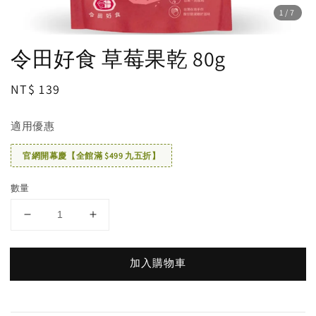
1
/7
令田好食 草莓果乾 80g
Regular
NT$ 139
price
適用優惠
官網開幕慶【全館滿 $499 九五折】
數量
加入購物車