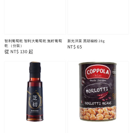
智利葡萄乾 智利大葡萄乾 無籽葡萄
新光洋菜 黑胡椒粉 28g
乾 （分裝）
Regular
NT$ 65
Regular
從
NT$ 130
起
price
price