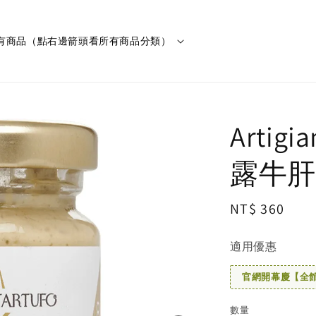
有商品（點右邊箭頭看所有商品分類）
Artigi
露牛肝
Regular
NT$ 360
price
適用優惠
官網開幕慶【全館滿
數量