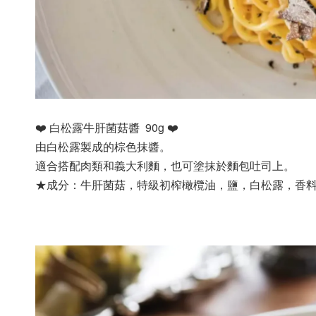
❤️ 白松露牛肝菌菇醬  90g ❤️
由白松露製成的棕色抹醬。
適合搭配肉類和義大利麵，也可塗抹於麵包吐司上。 
★成分：牛肝菌菇，特級初榨橄欖油，鹽，白松露，香