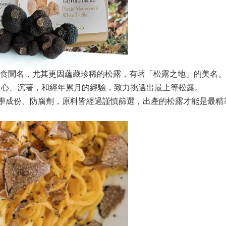
聞名，尤其更因蘊藏珍稀的松露，有著「松露之地」的美名。Artigia
耐心、沉著，和經年累月的經驗，致力挑選出最上等松露。
甚嚴，標榜不含化學成份、防腐劑，原料皆經過謹慎篩選，出產的松露才能是