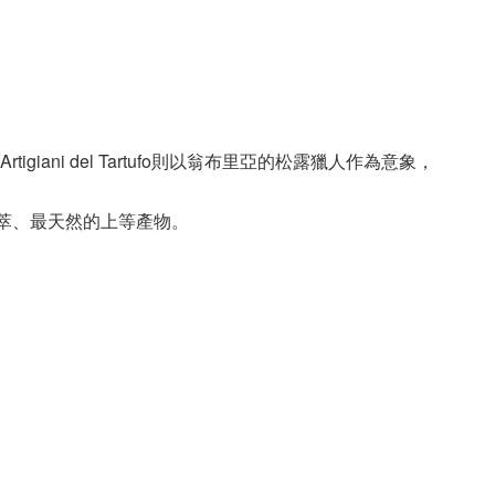
ni del Tartufo則以翁布里亞的松露獵人作為意象，
最精萃、最天然的上等產物。