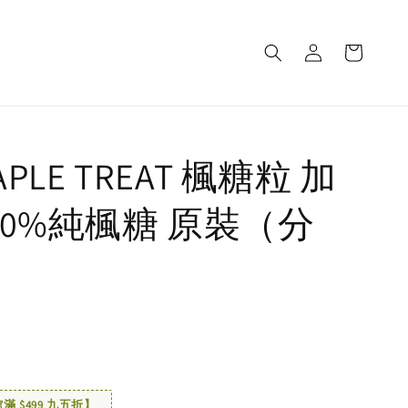
APLE TREAT 楓糖粒 加
00%純楓糖 原裝（分
 $499 九五折】