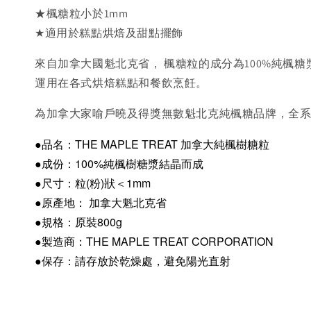
★楓糖粒小於1mm
★適用於糕點烘焙及甜點擺飾
來自加拿大國魁北克省， 楓糖粒的成分為100%純楓
運用在各式烘焙糕點和餐飲烹飪。
為加拿大家喻戶曉及得獎無數魁北克純楓糖品牌，全
●品名：THE MAPLE TREAT 加拿大純楓樹糖粒
●成份：100%純楓樹糖漿結晶而成
●尺寸：粒(粉)狀＜1mm
●原產地： 加拿大魁北克省
●規格：原裝800g
●製造商：THE MAPLE TREAT CORPORATION
●保存：請存放於乾燥處，避免陽光直射