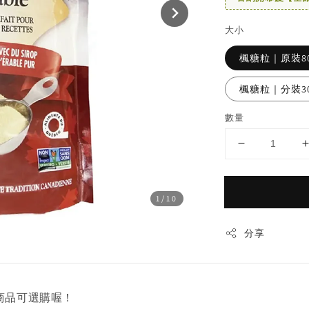
大小
楓糖粒｜原裝8
楓糖粒｜分裝3
數量
1
/10
分享
饗味商品可選購喔！