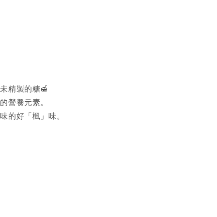
未精製的糖🍯
然的營養元素。
美味的好「楓」味。