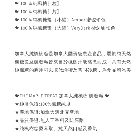
🍁 100％純楓糖〖粒〗
🍁 100％純楓糖〖片〗
🍁 100％純楓糖漿（小罐）Amber 蜜琥珀色
🍁 100％純楓糖漿（大罐）VeryDark 極深琥珀色
加拿大純楓樹糖是加拿大國寶級農產食品，屬於純天然
楓糖漿及楓糖粒皆來自於楓樹汁液熬煮而成，具有天
純楓糖的應用可以取代蜂蜜及普同砂糖，為食品增添
🍁THE MAPLE TREAT 加拿大純楓樹 楓糖粒 🍁
★純度保證:100%楓糖純度
★產地保證:加拿大魁北克產地
★品質保證:無人工香料及防腐劑
★純楓樹糖漿萃取、純天然口感及香氣