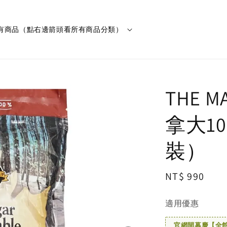
有商品（點右邊箭頭看所有商品分類）
THE M
拿大1
裝）
Regular
NT$ 990
price
適用優惠
官網開幕慶【全館滿