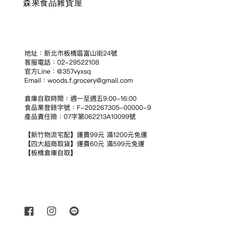
森果食品雜貨屋