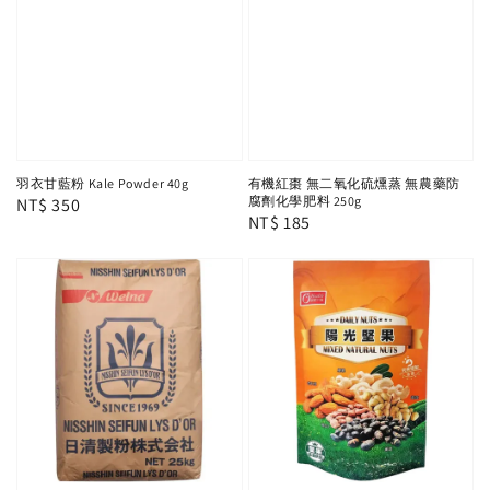
羽衣甘藍粉 Kale Powder 40g
有機紅棗 無二氧化硫燻蒸 無農藥防
腐劑化學肥料 250g
Regular
NT$ 350
Regular
NT$ 185
price
price