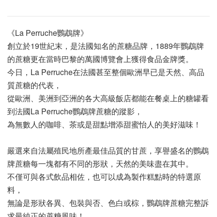
《La Perruche鸚鵡牌》
創立於19世紀末，是法國知名的蔗糖品牌，1889年鸚鵡牌
的蔗糖更在當時巴黎的萬國博覽會上獲得食品金牌獎。
今日，La Perruche在法國甚至整個歐洲早已是天然、高品
質蔗糖的代表，
從歐洲、美洲到亞洲的各大高級飯店都能在餐桌上的糖罐看
到法國La Perruche鸚鵡牌蔗糖的蹤影，
為無數人的咖啡、茶或是甜點增添甜蜜怡人的美好滋味！
嚴選來自法屬殖民地所產最佳品質的甘蔗，享譽盛名的鸚鵡
牌蔗糖每一塊都有不同的形狀，天然的美味盡在其中。
不僅可與各式飲品相佐，也可以成為製作糕點時的特選原
料，
無論是形狀各異、包裝與否、色白或棕，鸚鵡牌蔗糖完整訴
求最純正的蔗糖風味！