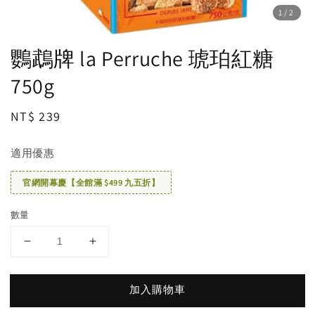
1
/2
鸚鵡牌 la Perruche 琥珀紅糖
750g
Regular
NT$ 239
price
適用優惠
官網開幕慶【全館滿 $499 九五折】
數量
加入購物車