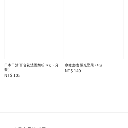
日本日清 百合花法國麵粉 1kg （分
康健生機 陽光堅果 210g
裝）
Regular
NT$ 140
Regular
NT$ 105
price
price