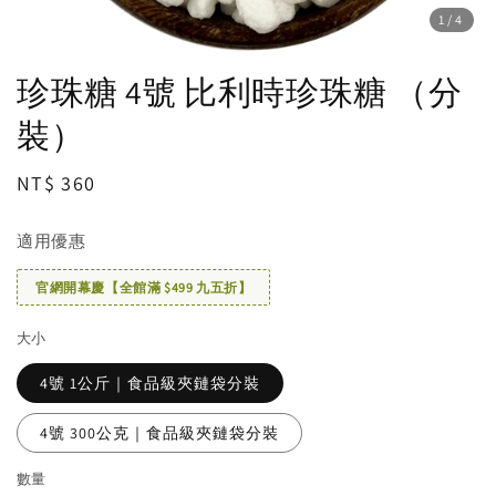
1
/4
珍珠糖 4號 比利時珍珠糖 （分
裝）
Regular
NT$ 360
price
適用優惠
官網開幕慶【全館滿 $499 九五折】
大小
4號 1公斤｜食品級夾鏈袋分裝
4號 300公克｜食品級夾鏈袋分裝
數量