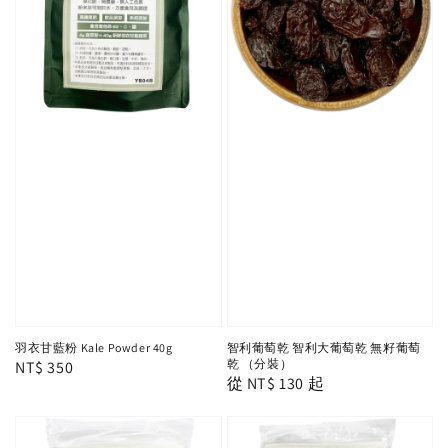
羽衣甘藍粉 Kale Powder 40g
智利葡萄乾 智利大葡萄乾 無籽葡萄
乾 （分裝）
Regular
NT$ 350
Regular
從
NT$ 130
起
price
price