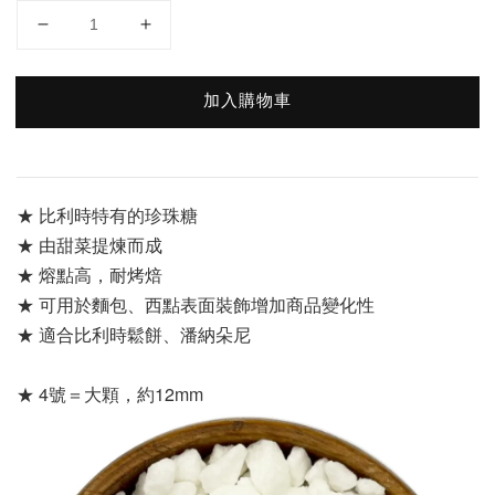
加入購物車
★ 比利時特有的珍珠糖
★ 由甜菜提煉而成
★ 熔點高，耐烤焙
★ 可用於麵包、西點表面裝飾增加商品變化性
★ 適合比利時鬆餅、潘納朵尼
★ 4號＝大顆，約12mm