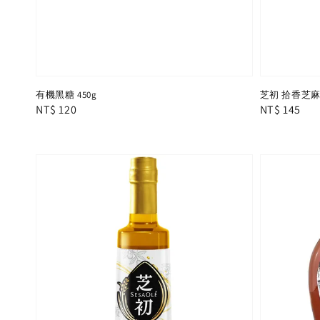
有機黑糖 450g
芝初 拾香芝麻油
Regular
NT$ 120
Regular
NT$ 145
price
price