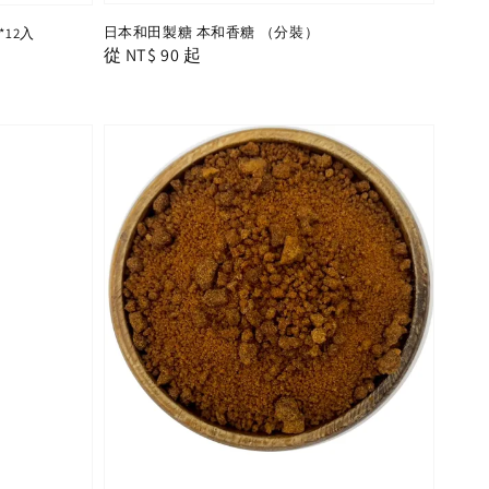
日本和田製糖 本和香糖 （分裝）
*12入
Regular
從
NT$ 90
起
price