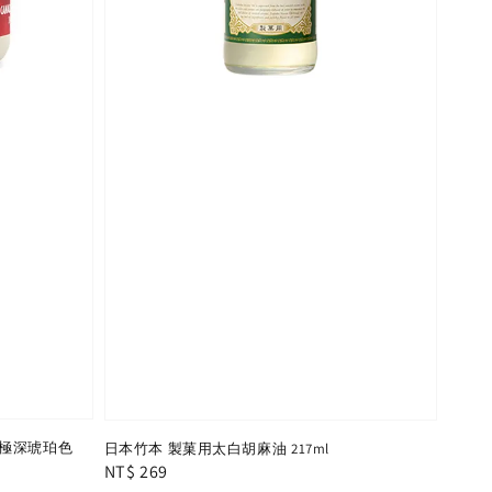
A級 極深琥珀色
日本竹本 製菓用太白胡麻油 217ml
Regular
NT$ 269