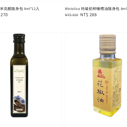
 巴薩米克醋隨身包 8ml*12入
Minioliva 特級初榨橄欖油隨身包 8ml
e
 270
Regular
Sale
NT$ 288
NT$ 320
e
price
price