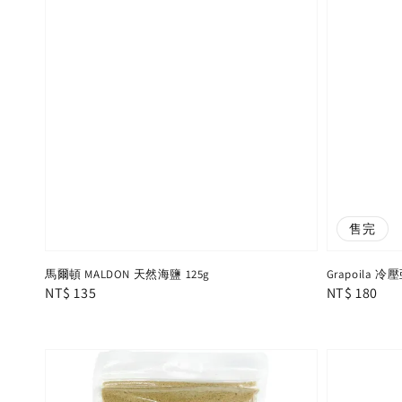
售完
馬爾頓 MALDON 天然海鹽 125g
Grapoila 冷
Regular
NT$ 135
Regular
NT$ 180
price
price