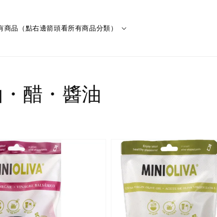
有商品（點右邊箭頭看所有商品分類）
油・醋・醬油