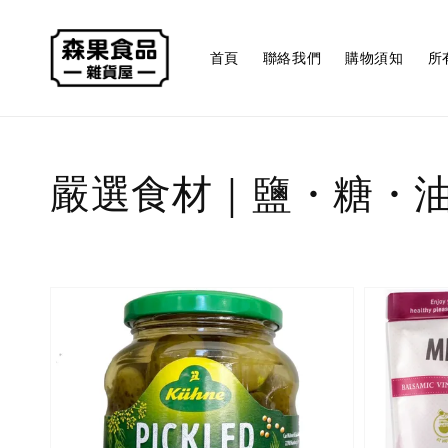
首頁
聯絡我們
購物須知
所
嚴選食材｜鹽・糖・