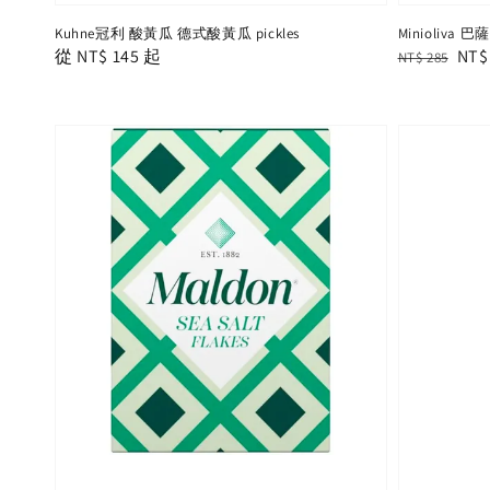
Kuhne冠利 酸黃瓜 德式酸黃瓜 pickles
Minioliva
Regular
從
NT$ 145
起
Regular
Sal
NT$
NT$ 285
price
price
pric