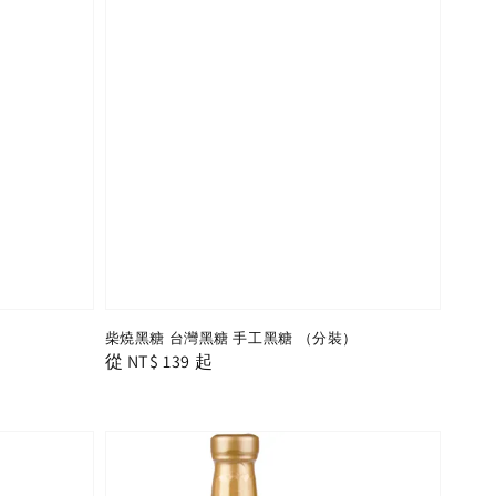
柴燒黑糖 台灣黑糖 手工黑糖 （分裝）
Regular
從
NT$ 139
起
price