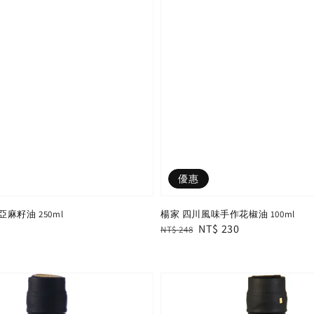
優惠
壓亞麻籽油 250ml
楊家 四川風味手作花椒油 100ml
Regular
Sale
NT$ 230
NT$ 248
price
price