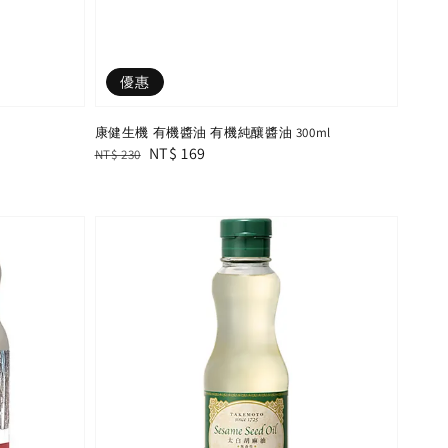
優惠
康健生機 有機醬油 有機純釀醬油 300ml
Regular
Sale
NT$ 169
NT$ 230
price
price