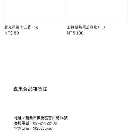
新光洋菜 十三香 25g
芝初 淺焙黑芝麻粒 105g
Regular
NT$ 80
Regular
NT$ 100
price
price
森果食品雜貨屋