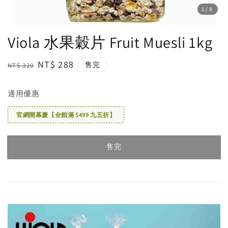
1
/8
Viola 水果穀片 Fruit Muesli 1kg
Regular
Sale
NT$ 288
售完
NT$ 320
price
price
適用優惠
官網開幕慶【全館滿 $499 九五折】
售完