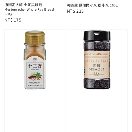
德國麥大師 全麥黑麵包
可樂穀 原住民小米 糯小米 200g
Mestemacher Whole Rye Bread
Regular
NT$ 235
500g
price
Regular
NT$ 175
price