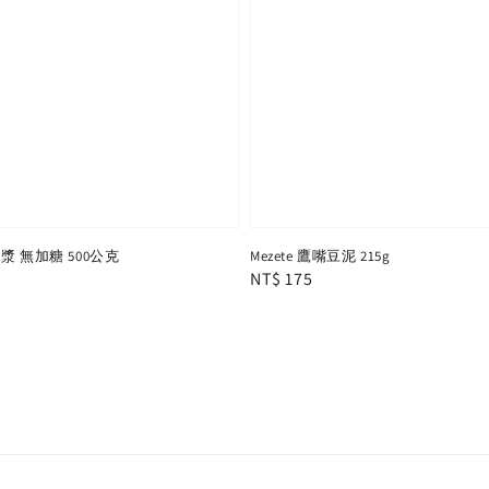
漿 無加糖 500公克
Mezete 鷹嘴豆泥 215g
Regular
NT$ 175
price