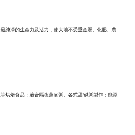
歸最純淨的生命力及活力，使大地不受重金屬、化肥、農
等烘焙食品；適合隔夜燕麥粥、各式甜/鹹粥製作；能添