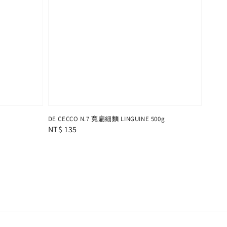
DE CECCO N.7 寬扁細麵 LINGUINE 500g
Regular
NT$ 135
price