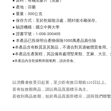
● 原料：有機黑麥片（黑麥）
● 產地：芬蘭
● 重量：300公克
● 保存方式：至於乾燥陰涼處，開封後冷藏保存。
● 驗證機構：國立中興大學 
● 證書字號：1-006-300405
● 本產品已投保明台產物保險1000萬產品責任險
●本產品含有麩質及其製品，不適合對其過敏體質食用。·
●本產品生產製程，其設備有處理堅果類、芝麻、大豆、
●本產品內含乾燥劑和脫氧劑，請勿吞食。
以消費者收受日起算，至少距有效日期前120日以上。
若有短效期商品，請以商品頁面標示為主。
若收到商品效期，短於商品頁面所標示，請與我們聯