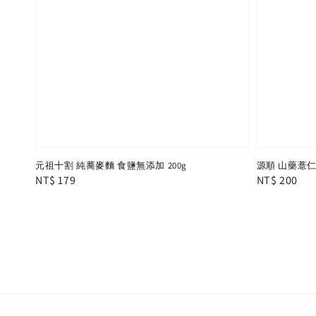
元祖十割 純蕎麥麵 食鹽無添加 200g
源順 山藥薏仁
Regular
NT$ 179
Regular
NT$ 200
price
price