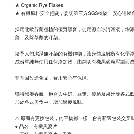
★ Organic Rye Flakes
★ 有機原料安全把關，委託第三方SGS檢驗，安心追蹤
採用北歐芬蘭種植的優質黑麥，使用源自冰河灌溉，增
藥、及除草劑的汙染。
給予人們潔淨無汙染的有機作物，讓身體遠離所有化學
成份單純無使用任何添加物，由鋼切有機黑麥粒壓製而
非基因改造食品，食用安心有保障。
獨特黑麥香氣，適合與牛奶、豆漿、優格及果汁等各式飲
加於各式美食中，增加黑麥風味。
⚠️ 廠商有更換包裝，內容物都一樣，會有新舊包裝交叉期
● 品名：有機黑麥片