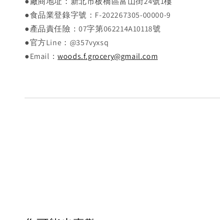
●廠商地址：新北市板橋區富山街24號1樓
●食品業登錄字號：F-202267305-00000-9
●產品責任險：07字第062214A10118號
●官方Line：@357vyxsq
●Email：
woods.f.grocery@gmail.com