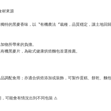
食材來源
添獨特的黑麥香味，以〝有機農法〞栽種，品質穩定，讓土地回
添加物所帶來的負擔。
成有機黑麥片，為歐式健康烘焙麵包首選推薦。
品調配食用；亦適合烘焙添加或裝飾，可製作蛋糕、餅乾、麵包
，可能會有情況出到不同包裝 ⚠️