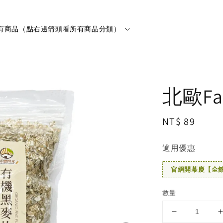
有商品（點右邊箭頭看所有商品分類）
北歐Fa
Regular
NT$ 89
price
適用優惠
官網開幕慶【全館滿
數量