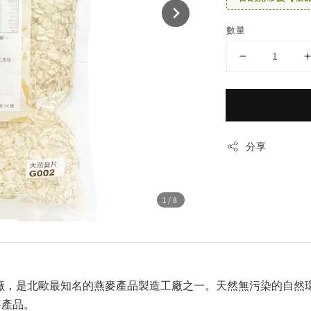
數量
分享
1
/8
芬蘭廠與瑞典廠，是北歐最知名的燕麥產品製造工廠之一。天然無污染的
麥產品。