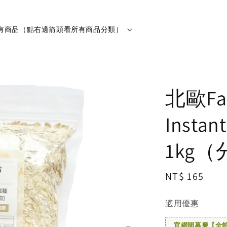
有商品（點右邊箭頭看所有商品分類）
北歐F
Insta
1kg
Regular
NT$ 165
price
適用優惠
官網開幕慶【全館滿