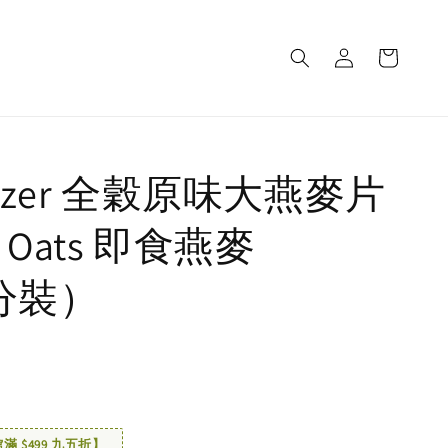
azer 全穀原味大燕麥片
nt Oats 即食燕麥
（分裝）
 $499 九五折】