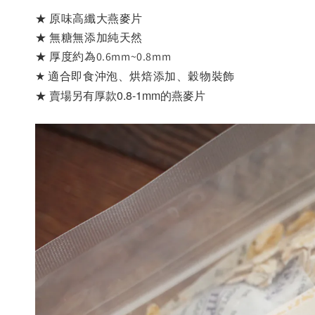
★ 原味高纖大燕麥片
★
無糖無添加純天然
★
厚度約為0.6mm~0.8mm
適合即食沖泡、烘焙添加、穀物裝飾
★
★ 賣場另有厚款0.8-1mm的燕麥片