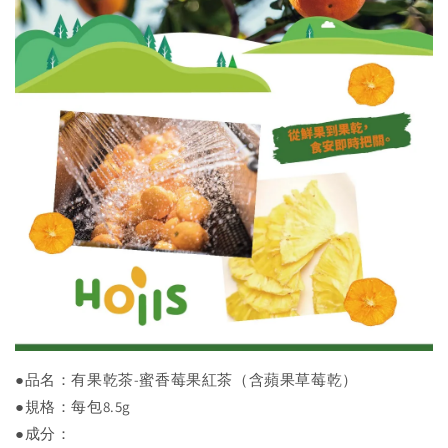
●品名：有果乾茶-蜜香莓果紅茶（含蘋果草莓乾）
●規格：每包8.5g
●成分：