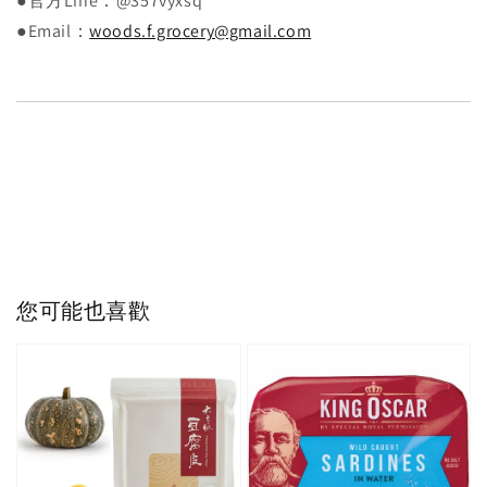
●官方Line：@357vyxsq
●Email：
woods.f.grocery@gmail.com
您可能也喜歡