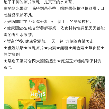
配了不同的原片果乾，是真正的水果茶。
嚐的到水果甜，喝得到果茶香，嚐鮮果茶越泡越鮮甜，口
感雙響果然不凡。
✓好喝關鍵在「低溫冷烘」+「切工」的雙項技術。
✓健康關鍵在 結合營養師專業，依食材特性調配天天都能
喝的養生水果茶。
✓豐富營養, 健康零添加, 一天一包, 方便隨身帶著走。
★低溫烘焙★果乾原片★純素★無糖★無色素★無香精★
無防腐劑
★製造工廠符合四大國際認證 ★嚴選玉米纖維環保材質
茶包