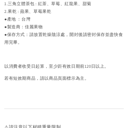
1.三角立體茶包 : 紅茶、草莓、紅龍果、甜菊
2.果乾 : 蘋果、草莓果乾
●產地 ：台灣
●製造商：佳麗果物
●保存方式：請放置乾燥陰涼處，開封後請密封保存並盡快食
用完畢。
以消費者收受日起算，至少距有效日期前120日以上。
若有短效期商品，請以商品頁面標示為主。
⚠️請注意以下材積重量限制