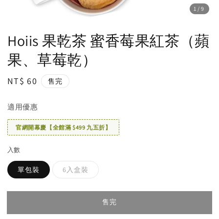
1
/9
Hoiis 果乾茶 蜜香莓果紅茶（蘋
果、草莓乾）
Regular
NT$ 60
售完
price
適用優惠
官網開幕慶【全館滿 $499 九五折】
入數
單包裝
6入盒裝
售完