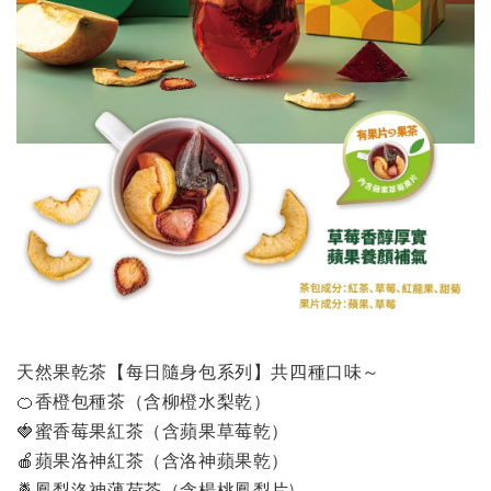
天然果乾茶【每日隨身包系列】共四種口味～
🍊香橙包種茶（含柳橙水梨乾）
🍓蜜香莓果紅茶（含蘋果草莓乾）
🍎蘋果洛神紅茶（含洛神蘋果乾）
🍍鳳梨洛神薄荷茶（含楊桃鳳梨片)