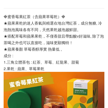
🍓蜜香莓果紅茶（含蘋果草莓乾）🍓
★
蘋果果乾的迷人香氣與精選在地台灣紅茶，成分無糖, 冷
泡熱泡風味各有不同，天然果乾越泡越鮮甜。
★
搭配草莓和蘋果果乾，不僅香甜且帶點酸v好滋味, 除了泡
茶喝之外也可以直接吃，滋味更顯獨特！
★
蘋果養顏 草莓香醇厚實 熱量低 。
成分 :
1.三角立體茶包 : 紅茶、草莓、紅龍果、甜菊
2.果乾 : 蘋果、草莓果乾