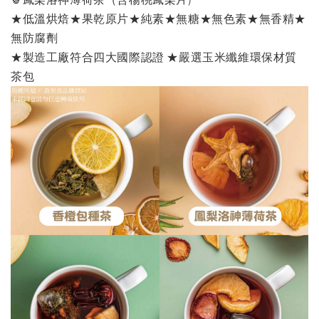
★低溫烘焙★果乾原片★純素★無糖★無色素★無香精★
無防腐劑
★製造工廠符合四大國際認證 ★嚴選玉米纖維環保材質
茶包