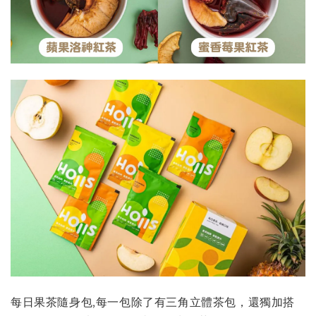
每日果茶隨身包,每一包除了有三角立體茶包，還獨加搭