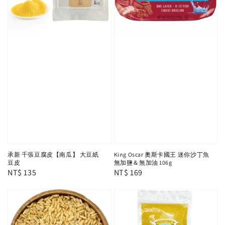
承新 千張豆腐皮【南瓜】 大豆紙
King Oscar 奧斯卡國王 迷你沙丁魚
豆皮
無加鹽＆無加油 106g
Regular
NT$ 135
Regular
NT$ 169
price
price