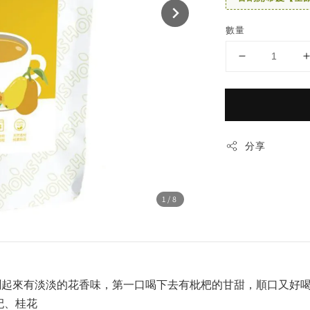
數量
分享
1
/8
聞起來有淡淡的花香味，第一口喝下去有枇杷的甘甜，順口又好
杞、桂花