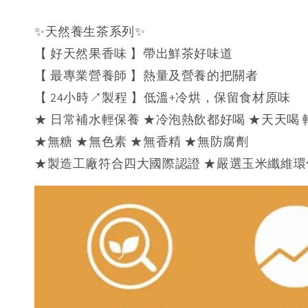
✨天然養生茶系列✨
【 好天然果香味 】帶出鮮茶好味道
【 最專業營養師 】熱量及營養的把關者
【 24小時↗製程 】低溫+冷烘，保留食材原味
★ 日常補水輕保養 ★冷泡熱飲都好喝 ★天天喝
★無糖 ★無色素 ★無香精 ★無防腐劑
★製造工廠符合四大國際認證 ★嚴選玉米纖維環