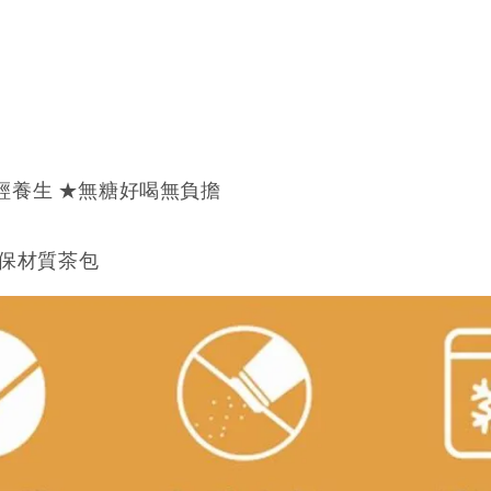
 輕養生 ★無糖好喝無負擔
保材質茶包