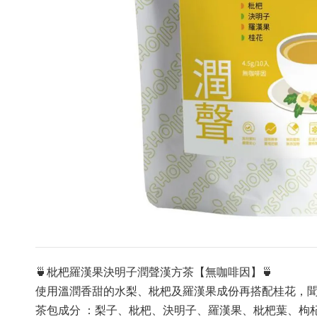
🍵枇杷羅漢果決明子潤聲漢方茶【無咖啡因】🍵
使用溫潤香甜的水梨、枇杷及羅漢果成份再搭配桂花，
茶包成分 ：梨子、枇杷、決明子、羅漢果、枇杷葉、枸