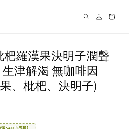
is 枇杷羅漢果決明子潤聲
 生津解渴 無咖啡因
果、枇杷、決明子)
 $499 九五折】