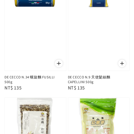
DE CECCO N.34 螺旋麵 FUSILLI
DE CECCO N.9 天使髮絲麵
500g
CAPELLINI 500g
Regular
NT$ 135
Regular
NT$ 135
price
price