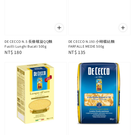
DE CECCO N.5 長條螺旋QQ麵
DE CECCO N.193 小蝴蝶結麵
Fusilli Lunghi Bucati 500g
FARFALLE MEDIE 500g
Regular
NT$ 180
Regular
NT$ 135
price
price