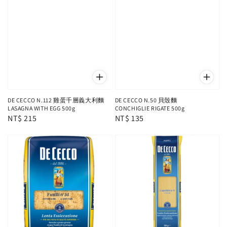
DE CECCO N.112 雞蛋千層義大利麵
DE CECCO N.50 貝殼麵
LASAGNA WITH EGG 500g
CONCHIGLIE RIGATE 500g
Regular
NT$ 215
Regular
NT$ 135
price
price