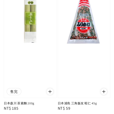
售完
日本森川 茶素麵 200g
日本浦島 三角飯友 蝦仁 45g
Regular
NT$ 185
Regular
NT$ 59