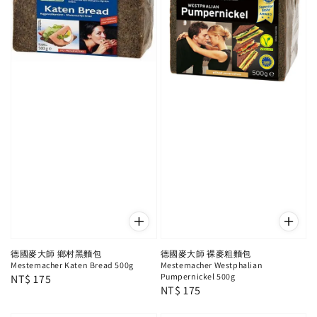
德國麥大師 鄉村黑麵包
德國麥大師 裸麥粗麵包
Mestemacher Katen Bread 500g
Mestemacher Westphalian
Pumpernickel 500g
Regular
NT$ 175
Regular
NT$ 175
price
price