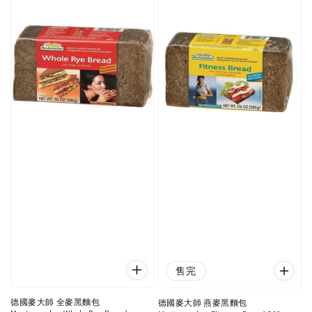
售完
德國麥大師 全麥黑麵包
德國麥大師 燕麥黑麵包