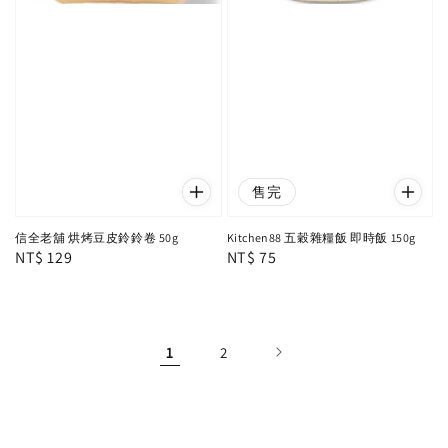
售完
信全老舖 烘烤豆皮鈴鈴卷 50g
Kitchen88 五穀雜糧飯 即時飯 150g
Regular
NT$ 129
Regular
NT$ 75
price
price
1
2