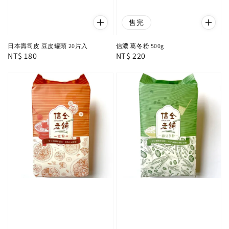
售完
日本壽司皮 豆皮罐頭 20片入
信濃 葛冬粉 500g
Regular
NT$ 180
Regular
NT$ 220
price
price