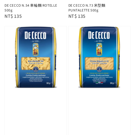
DE CECCO N.54 車輪麵 ROTELLE
DE CECCO N.73 米型麵
500g
PUNTALETTE 500g
Regular
NT$ 135
Regular
NT$ 135
price
price