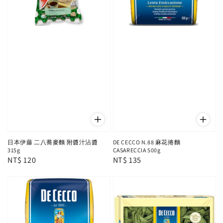
日本伊藤 二八蕎麥麵 附醬汁沾醬
DE CECCO N.88 麻花捲麵
315g
CASARECCIA 500g
Regular
NT$ 120
Regular
NT$ 135
price
price