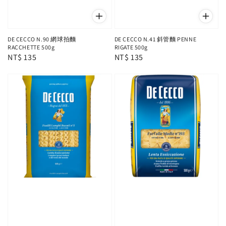
DE CECCO N.90 網球拍麵
DE CECCO N.41 斜管麵 PENNE
RACCHETTE 500g
RIGATE 500g
Regular
NT$ 135
Regular
NT$ 135
price
price