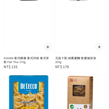
deSIAM 泰式粿條 泰式河粉 泰式米
元祖十割 純蕎麥麵 食鹽無添加
粉 Pad Thai 270g
200g
Regular
NT$ 135
Regular
NT$ 179
price
price