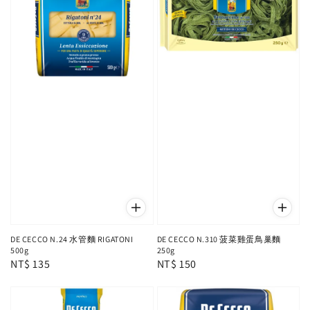
DE CECCO N.24 水管麵 RIGATONI
DE CECCO N.310 菠菜雞蛋鳥巢麵
500g
250g
Regular
NT$ 135
Regular
NT$ 150
price
price