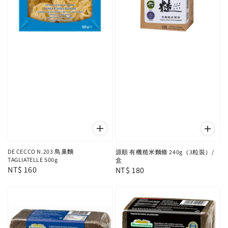
DE CECCO N.203 鳥巢麵
源順 有機糙米麵條 240g（3粒裝）/
TAGLIATELLE 500g
盒
Regular
NT$ 160
Regular
NT$ 180
price
price