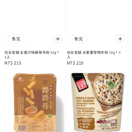
售完
售完
信全老舖 全素川味麻辣冬粉 30g＊
信全老舖 全素薑母鴨冬粉 30g＊3
3入
入
Regular
NT$ 215
Regular
NT$ 215
price
price