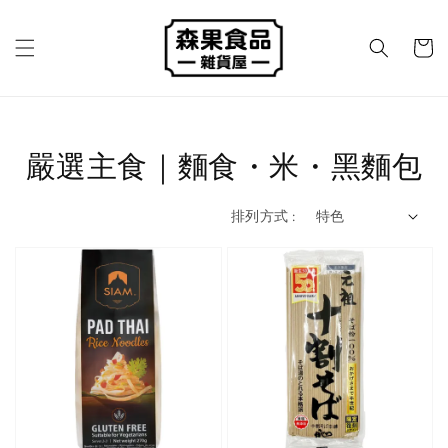
嚴選主食｜麵食・米・黑麵包
排列方式 :