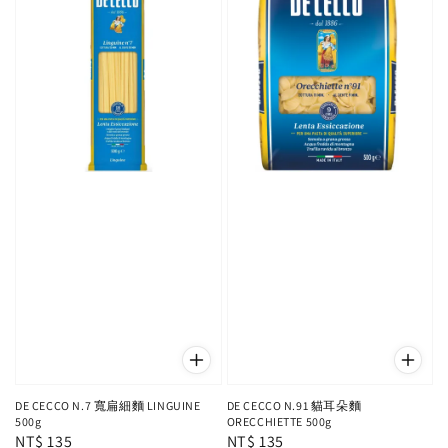
DE CECCO N.7 寬扁細麵 LINGUINE
DE CECCO N.91 貓耳朵麵
500g
ORECCHIETTE 500g
Regular
NT$ 135
Regular
NT$ 135