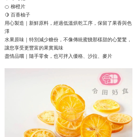
🍊 柳橙片
🍋 百香柚子
用心製造｜新鮮原料，經過低溫烘乾工序，保留了果香與色
澤
水果原味｜特別減少糖份，不像傳統蜜餞那樣甜的心驚驚，
讓您享受更豐富的果實風味
盡情品嚐｜隨手零食，也可拌入優格、沙拉、麥片