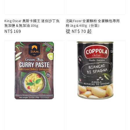
King Oscar 奧斯卡國王 迷你沙丁魚
北歐Fazer 全麥麵粉 全麥麵包專用
無加鹽＆無加油 106g
粉 1kg & 400g（分裝）
Regular
NT$ 169
Regular
從
NT$ 70
起
price
price