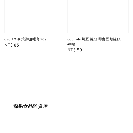
deSIAM 泰式綠咖哩膏 70g
Coppola 焗豆 罐頭 即食豆類罐頭
400g
Regular
NT$ 85
Regular
NT$ 80
price
price
森果食品雜貨屋