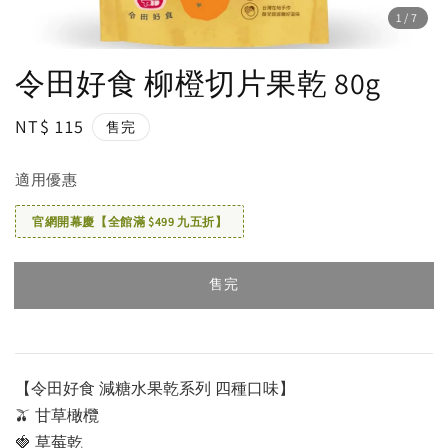
1
/7
令田好食 柳橙切片果乾 80g
Regular
NT$ 115
售完
price
適用優惠
官網開幕慶【全館滿 $499 九五折】
售完
【令田好食 減糖水果乾系列 四種口味】
🫒 甘草橄欖
🍓 草莓乾