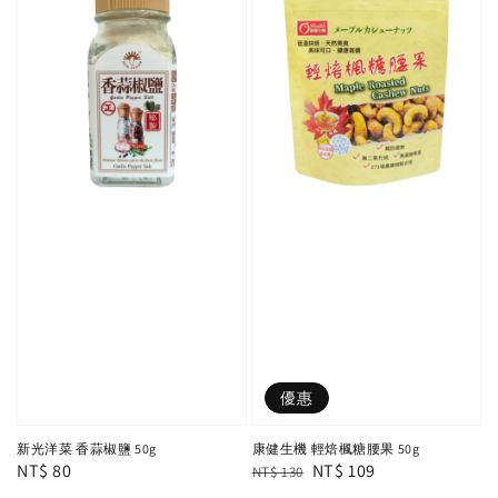
優惠
新光洋菜 香蒜椒鹽 50g
康健生機 輕焙楓糖腰果 50g
Regular
NT$ 80
Regular
Sale
NT$ 109
NT$ 130
price
price
price