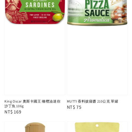
MUTTI 香料披薩醬 210公克 單罐
King Oscar 奧斯卡國王 橄欖油迷你
沙丁魚 106g
Regular
NT$ 75
Regular
NT$ 169
price
price