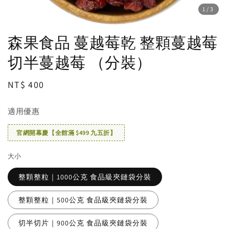
1
/3
森果食品 蔓越莓乾 整顆蔓越莓
切半蔓越莓 （分裝）
Regular
NT$ 400
price
適用優惠
官網開幕慶【全館滿 $499 九五折】
大小
整顆整粒｜1000公克 食品級夾鏈袋分裝
整顆整粒｜500公克 食品級夾鏈袋分裝
切半切片｜900公克 食品級夾鏈袋分裝