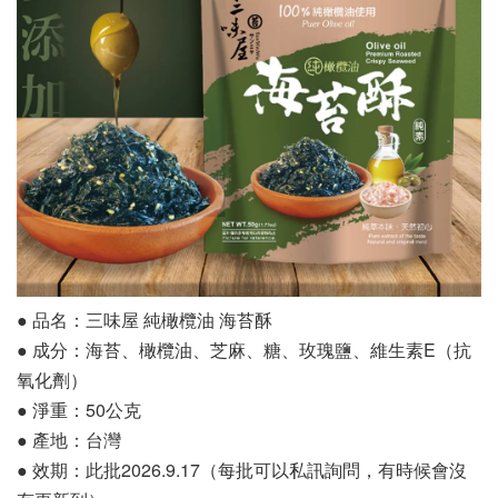
● 品名：三味屋 純橄欖油 海苔酥
● 成分：海苔、橄欖油、芝麻、糖、玫瑰鹽、維生素E（抗
氧化劑）
● 淨重：50公克
● 產地：台灣
● 效期：此批2026.9.17（每批可以私訊詢問，有時候會沒