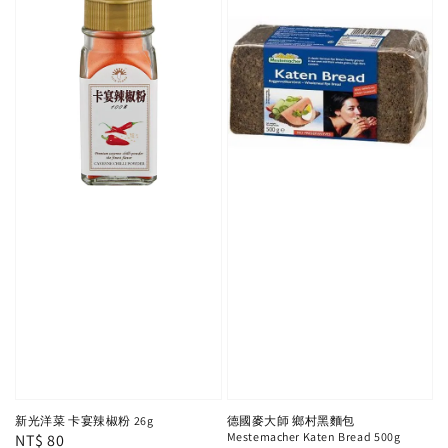
新光洋菜 卡宴辣椒粉 26g
德國麥大師 鄉村黑麵包
Mestemacher Katen Bread 500g
Regular
NT$ 80