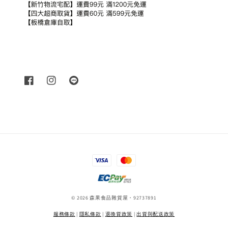
© 2026 森果食品雜貨屋・92737891
服務條款
|
隱私條款
|
退換貨政策
|
出貨與配送政策