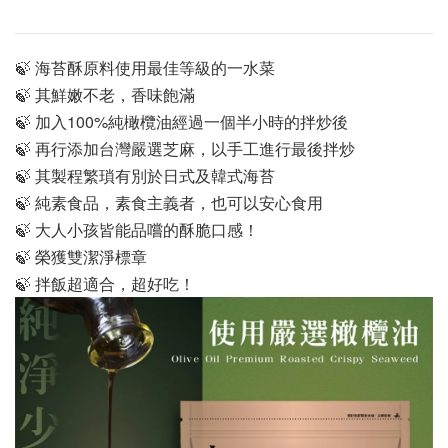
🍃 海苔酥原料使用最佳等級的一水菜
🍃 其鮮嫩不老，香味飽滿
🍃 加入100%純橄欖油經過一個半小時的拌炒後
🍃 再行添加台灣嚴選芝麻，以手工進行最後拌炒
🍃 其製程繁瑣有別於日式及韓式海苔
🍃 純素食品，素食主義者，也可以安心食用
🍃 大人小孩皆能品嚐的酥脆口感！
🍃 榮獲雙潔淨標章
🍃 拌飯超適合，超好吃！