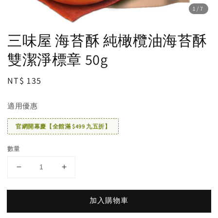
1
/7
三味屋 海苔酥 純橄欖油海苔酥
雙潔淨標章 50g
Regular
NT$ 135
price
適用優惠
官網開幕慶【全館滿 $499 九五折】
數量
加入購物車