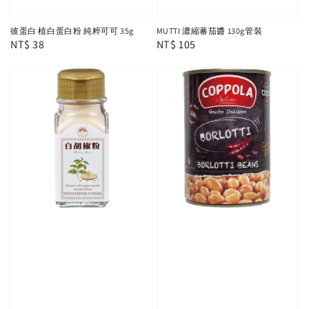
彼蛋白 植白蛋白粉 純粹可可 35g
MUTTI 濃縮蕃茄醬 130g管裝
Regular
NT$ 38
Regular
NT$ 105
price
price