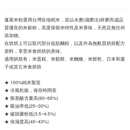
蓬萊米粉選用台灣在地稻米，並以水磨(濕磨法)研磨而成品
質優良的米穀粉，高度保留米特性及米香味，天然且無任何
添加物。
在烘焙上可以取代部分低筋麵粉，以及作為無麩質烘焙配方
原料，享受米食烘焙的美味。
適用烘焙有：米蛋糕、米鬆餅、米麵條、米餅乾、日本和菓
子或其它米食烘焙
★ 100%純米製造
★ 冷風乾燥，保存時間長
★ 胺基酸含量高(60~65%)
★ 吸油率低(25~30%) 
★ 破損澱粉低(3.5~4.5%)
★ 保濕度高(40~43%)