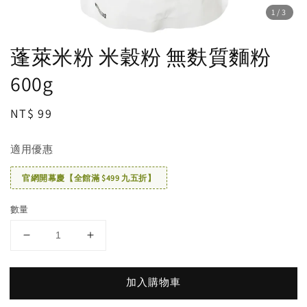
1
/3
蓬萊米粉 米穀粉 無麩質麵粉
600g
Regular
NT$ 99
price
適用優惠
官網開幕慶【全館滿 $499 九五折】
數量
加入購物車