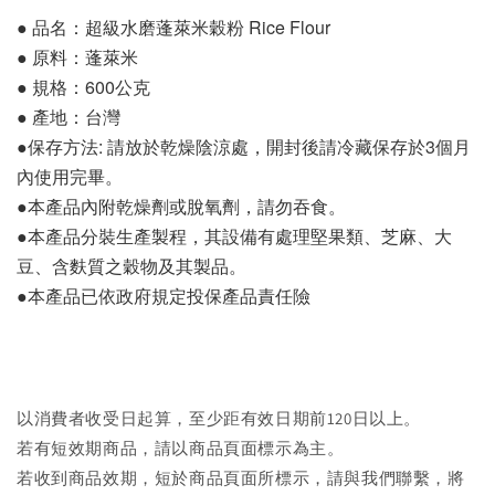
● 品名：超級水磨蓬萊米穀粉 Rice Flour
● 原料：蓬萊米
● 規格：600公克
● 產地：台灣
●保存方法: 請放於乾燥陰涼處，開封後請冷藏保存於3個月
內使用完畢。
●本產品內附乾燥劑或脫氧劑，請勿吞食。
●本產品分裝生產製程，其設備有處理堅果類、芝麻、大
豆、含麩質之穀物及其製品。
●本產品已依政府規定投保產品責任險
以消費者收受日起算，至少距有效日期前120日以上。
若有短效期商品，請以商品頁面標示為主。
若收到商品效期，短於商品頁面所標示，請與我們聯繫，將