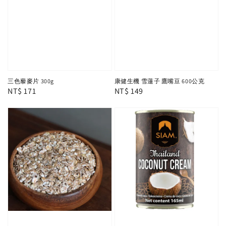
三色藜麥片 300g
康健生機 雪蓮子 鷹嘴豆 600公克
Regular
NT$ 171
Regular
NT$ 149
price
price