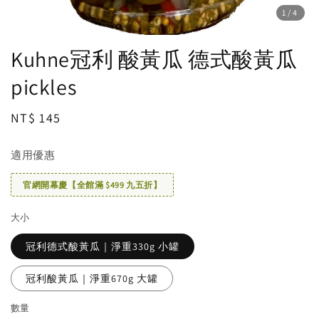
1
/4
Kuhne冠利 酸黃瓜 德式酸黃瓜
pickles
Regular
NT$ 145
price
適用優惠
官網開幕慶【全館滿 $499 九五折】
大小
冠利德式酸黃瓜｜淨重330g 小罐
冠利酸黃瓜｜淨重670g 大罐
數量