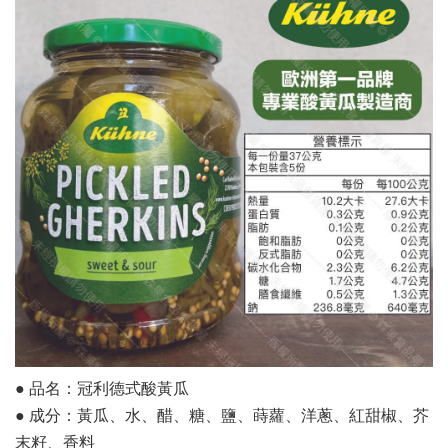
● 品名：冠利德式酸黃瓜
● 成分：黃瓜、水、醋、糖、鹽、蒔蘿、洋蔥、紅甜椒、芥
末籽、香料