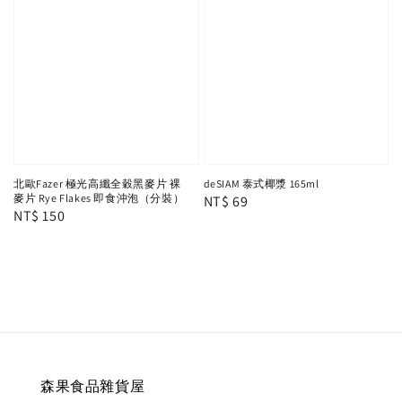
deSIAM 泰式椰漿 165ml
北歐Fazer 極光高纖全穀黑麥片 裸
麥片 Rye Flakes 即食沖泡（分裝）
Regular
NT$ 69
Regular
NT$ 150
price
price
森果食品雜貨屋