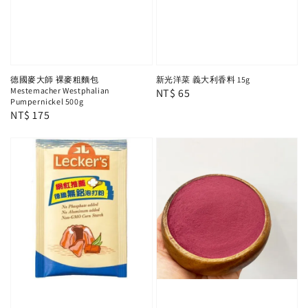
德國麥大師 裸麥粗麵包
新光洋菜 義大利香料 15g
Mestemacher Westphalian
Regular
NT$ 65
Pumpernickel 500g
price
Regular
NT$ 175
price