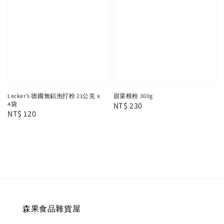
Lecker’s 德國無鋁泡打粉 21公克ｘ
甜菜根粉 300g
4袋
Regular
NT$ 230
Regular
NT$ 120
price
price
森果食品雜貨屋