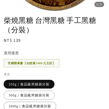
1
/3
柴燒黑糖 台灣黑糖 手工黑糖
（分裝）
Regular
NT$ 139
price
適用優惠
官網開幕慶【全館滿 $499 九五折】
大小
250g｜食品級夾鏈袋分裝
500g｜食品級夾鏈袋分裝
1000g｜食品級夾鏈袋分裝