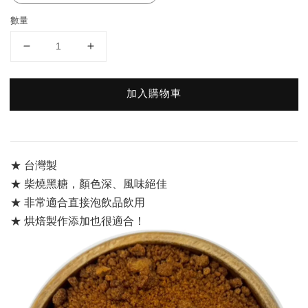
數量
加入購物車
★ 台灣製
★ 柴燒黑糖，顏色深、風味絕佳
★ 非常適合直接泡飲品飲用
★ 烘焙製作添加也很適合！