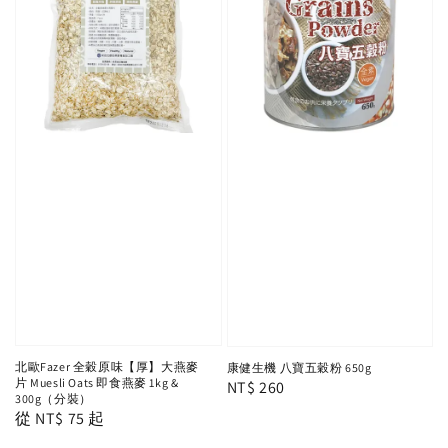
北歐Fazer 全穀原味【厚】大燕麥
康健生機 八寶五穀粉 650g
片 Muesli Oats 即食燕麥 1kg &
Regular
NT$ 260
300g（分裝）
price
Regular
從
NT$ 75
起
price