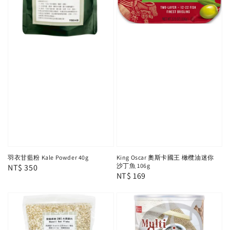
羽衣甘藍粉 Kale Powder 40g
King Oscar 奧斯卡國王 橄欖油迷你
沙丁魚 106g
Regular
NT$ 350
Regular
NT$ 169
price
price