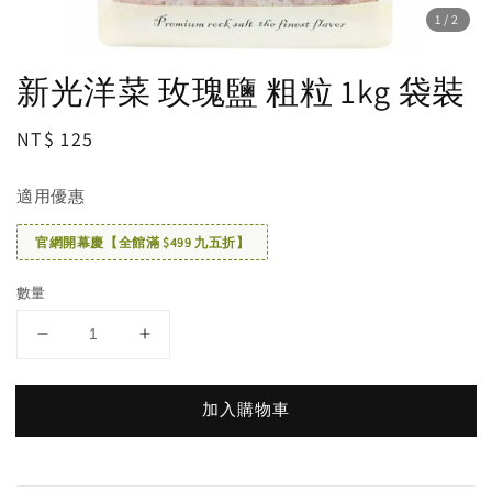
1
/2
新光洋菜 玫瑰鹽 粗粒 1kg 袋裝
Regular
NT$ 125
price
適用優惠
官網開幕慶【全館滿 $499 九五折】
數量
加入購物車