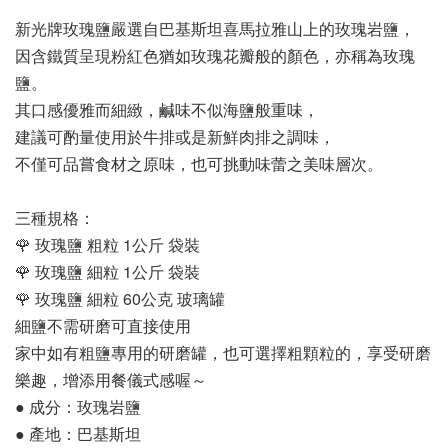
新光牌玫瑰鹽嚴選自巴基斯坦喜馬拉雅山上的玫瑰岩鹽，
因含鐵質呈現粉紅色猶如玫瑰花瓣般的顏色，亦稱為玫瑰
鹽。
其口感優雅而細緻，鹹味不似海鹽般重味，
建議可酌量使用於牛排或是新鮮肉排之調味，
不僅可品嘗食材之原味，也可挑動味蕾之美味層次。
三種規格：
🌹 玫瑰鹽 粗粒 1公斤 袋裝
🌹 玫瑰鹽 細粒 1公斤 袋裝
🌹 玫瑰鹽 細粒 60公克 玻璃罐
細鹽不需研磨可直接使用
家中如有粗鹽專用的研磨罐，也可選擇粗顆粒的，享受研磨
樂趣，增添用餐儀式感喔～
● 成分：玫瑰岩鹽
● 產地：巴基斯坦