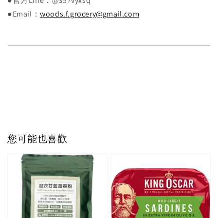
●官方Line：@357vyxsq
●Email：
woods.f.grocery@gmail.com
您可能也喜歡