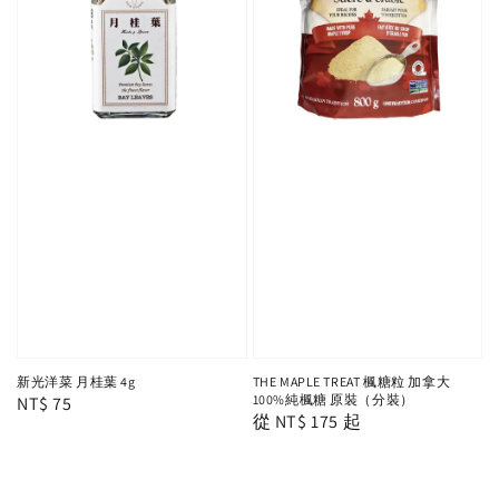
新光洋菜 月桂葉 4g
THE MAPLE TREAT 楓糖粒 加拿大
100%純楓糖 原裝（分裝）
Regular
NT$ 75
Regular
從
NT$ 175
起
price
price