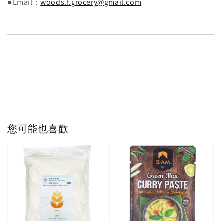
●Email：
woods.f.grocery@gmail.com
您可能也喜歡