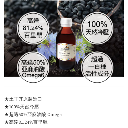
★土耳其原裝進口
★100%天然冷壓
★超過50%亞麻油酸 Omega
★高達81.24%百里醌