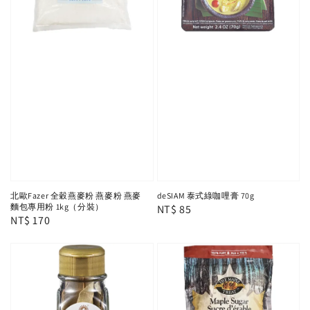
北歐Fazer 全穀燕麥粉 燕麥粉 燕麥
deSIAM 泰式綠咖哩膏 70g
麵包專用粉 1kg（分裝）
Regular
NT$ 85
Regular
NT$ 170
price
price