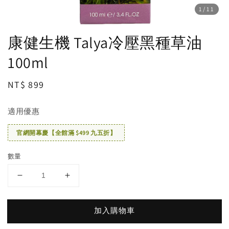
1
/11
康健生機 Talya冷壓黑種草油
100ml
Regular
NT$ 899
price
適用優惠
官網開幕慶【全館滿 $499 九五折】
數量
加入購物車