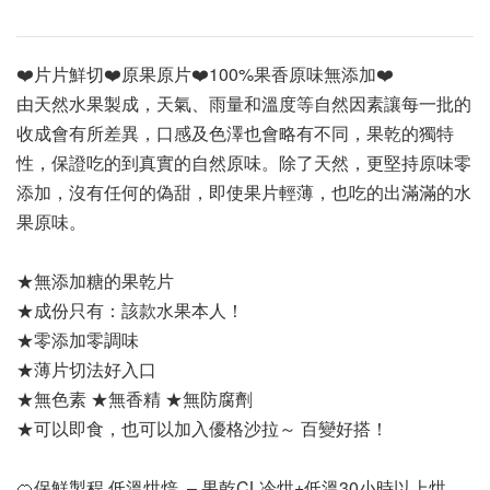
❤️片片鮮切❤️原果原片❤️100%果香原味無添加❤️
由天然水果製成，天氣、雨量和溫度等自然因素讓每一批的
收成會有所差異，口感及色澤也會略有不同，果乾的獨特
性，保證吃的到真實的自然原味。除了天然，更堅持原味零
添加，沒有任何的偽甜，即使果片輕薄，也吃的出滿滿的水
果原味。
★無添加糖的果乾片 
★成份只有：該款水果本人！
★零添加零調味 
★薄片切法好入口
★無色素 ★無香精 ★無防腐劑 
★可以即食，也可以加入優格沙拉～ 百變好搭！
🍊保鮮製程 低溫烘焙  – 果乾CL冷烘+低溫30小時以上烘