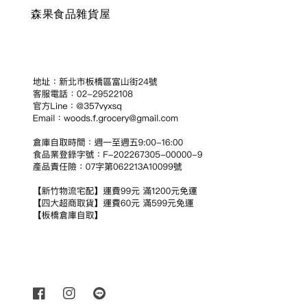
森果食品雜貨屋