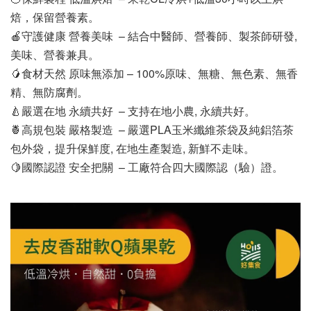
焙，保留營養素。
🍎守護健康 營養美味  – 結合中醫師、營養師、製茶師研發,
美味、營養兼具。
🥭食材天然 原味無添加 – 100%原味、無糖、無色素、無香
精、無防腐劑。
🍐嚴選在地 永續共好  – 支持在地小農, 永續共好。
🍍高規包裝 嚴格製造  – 嚴選PLA玉米纖維茶袋及純鋁箔茶
包外袋，提升保鮮度, 在地生產製造, 新鮮不走味。
🍋國際認證 安全把關  – 工廠符合四大國際認（驗）證。