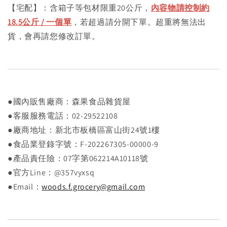
【宅配】：含箱子等包材限重20公斤，
內容物請控制約
18.5公斤 / 一個單
，若超過請分開下單。超重將無法出
貨，會再請您修改訂單。
●國內販售廠商：森果食品雜貨屋
●客服服務電話：02-29522108
●廠商地址：新北市板橋區富山街24號1樓
●食品業登錄字號：F-202267305-00000-9
●產品責任險：07字第062214A10118號
●官方Line：@357vyxsq
●Email：
woods.f.grocery@gmail.com