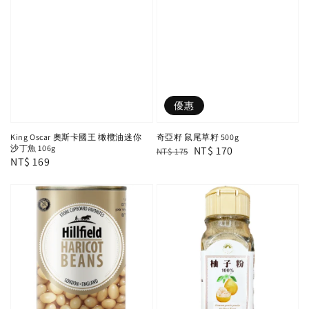
優惠
奇亞籽 鼠尾草籽 500g
King Oscar 奧斯卡國王 橄欖油迷你
沙丁魚 106g
Regular
Sale
NT$ 170
NT$ 175
Regular
NT$ 169
price
price
price