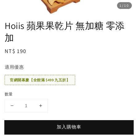
1
/10
Hoiis 蘋果果乾片 無加糖 零添
加
Regular
NT$ 190
price
適用優惠
官網開幕慶【全館滿 $499 九五折】
數量
加入購物車