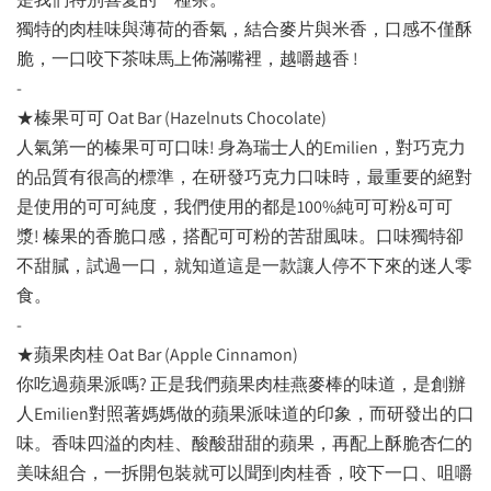
獨特的肉桂味與薄荷的香氣，結合麥片與米香，口感不僅酥
脆，一口咬下茶味馬上佈滿嘴裡，越嚼越香 !
-
★榛果可可 Oat Bar (Hazelnuts Chocolate)
人氣第一的榛果可可口味! 身為瑞士人的Emilien，對巧克力
的品質有很高的標準，在研發巧克力口味時，最重要的絕對
是使用的可可純度，我們使用的都是100%純可可粉&可可
漿! 榛果的香脆口感，搭配可可粉的苦甜風味。口味獨特卻
不甜膩，試過一口，就知道這是一款讓人停不下來的迷人零
食。
-
★蘋果肉桂 Oat Bar (Apple Cinnamon)
你吃過蘋果派嗎? 正是我們蘋果肉桂燕麥棒的味道，是創辦
人Emilien對照著媽媽做的蘋果派味道的印象，而研發出的口
味。香味四溢的肉桂、酸酸甜甜的蘋果，再配上酥脆杏仁的
美味組合，一拆開包裝就可以聞到肉桂香，咬下一口、咀嚼