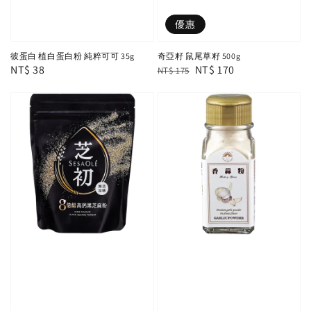
優惠
彼蛋白 植白蛋白粉 純粹可可 35g
奇亞籽 鼠尾草籽 500g
Regular
NT$ 38
Regular
Sale
NT$ 170
NT$ 175
price
price
price