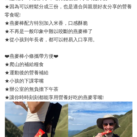
★因為可以輕鬆分成三份，也是適合與親朋好友分享的營養
零食呢!
★燕麥棒配方特別加入米香，口感酥脆
★不再是一般印象中難以咬斷的燕麥棒了
★從小孩到年長者，都可以輕易入口享用。
❤️燕麥棒小條攜帶方便❤️
★爬山的補給糧食
★運動後的營養補給
★小孩的下課零嘴
★辦公室的無負擔下午茶
★讓你時時刻刻都能享用營養好吃的燕麥零嘴!