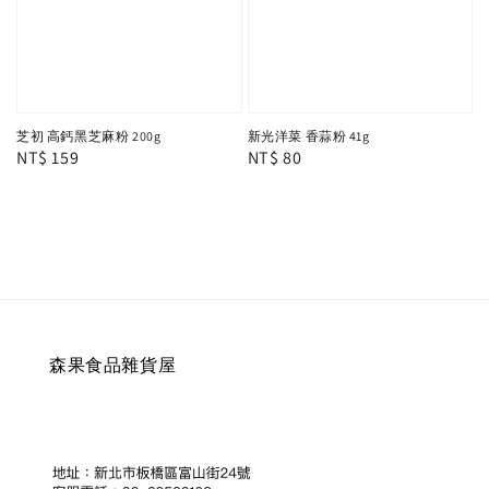
芝初 高鈣黑芝麻粉 200g
新光洋菜 香蒜粉 41g
Regular
NT$ 159
Regular
NT$ 80
price
price
森果食品雜貨屋