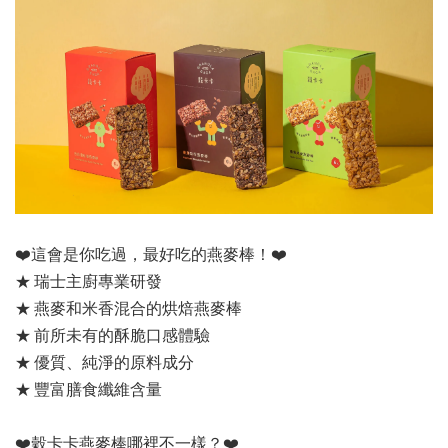
❤️這會是你吃過，最好吃的燕麥棒！❤️
★ 瑞士主廚專業研發
★ 燕麥和米香混合的烘焙燕麥棒
★ 前所未有的酥脆口感體驗
★ 優質、純淨的原料成分
★ 豐富膳食纖維含量
❤️穀卡卡燕麥棒哪裡不一樣？❤️