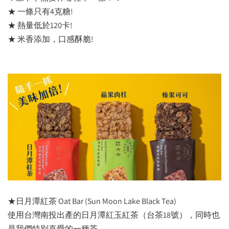
★ 一條只有4克糖!
★ 熱量低於120卡!
★ 米香添加，口感酥脆!
★日月潭紅茶 Oat Bar (Sun Moon Lake Black Tea)
使用台灣南投出產的日月潭紅玉紅茶（台茶18號），同時也
是我們特別喜愛的一種茶。