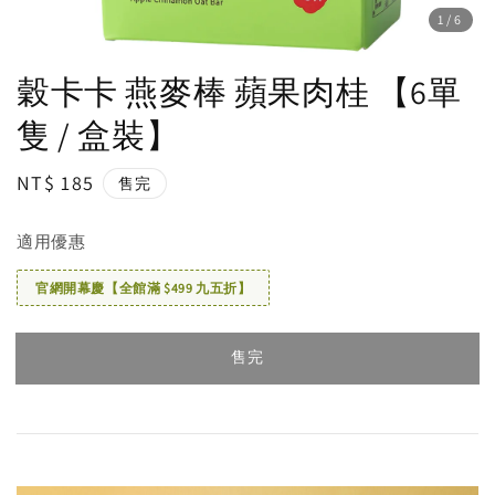
1
/6
穀卡卡 燕麥棒 蘋果肉桂 【6單
隻 / 盒裝】
Regular
NT$ 185
售完
price
適用優惠
官網開幕慶【全館滿 $499 九五折】
售完